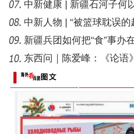
中新健康 | 新疆石河子
承创新
中新人物 | “被篮球耽误
总冠
新疆兵团如何把“食”事办
东西问｜陈爱峰：《论语
疆的课
标题：新“食”尚！“小份菜