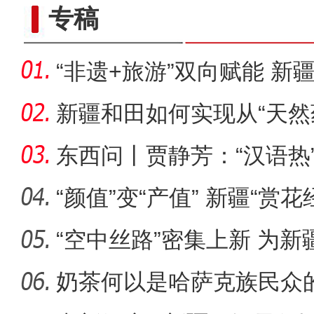
专稿
“非遗+旅游”双向赋能 新
圈
新疆和田如何实现从“天然
乡”
东西问丨贾静芳：“汉语热
升温
“颜值”变“产值” 新疆“赏
“空中丝路”密集上新 为
十年·数说 经济
展注
奶茶何以是哈萨克族民众