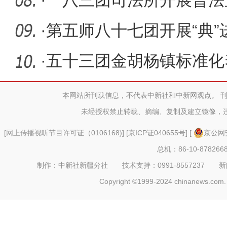
动
·
一八三团司法所开展普法
·
第五师八十七团开展“典”
讲活动
·
五十三团金胡杨镇标准化
凡”
本网站所刊载信息，不代表中新社和中新网观点。 
未经授权禁止转载、摘编、复制及建立镜像，
[
网上传播视听节目许可证（0106168)
] [
京ICP证040655号
] [
京公网安
总机：86-10-878266
制作：中新社新疆分社 技术支持：0991-8557237 新闻热线：
Copyright ©1999-2024 chinanews.com. 