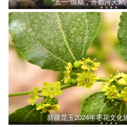
“五一”假期，开都河天
“阿克苏是个好地方·四季
新疆昆玉2024年枣花文