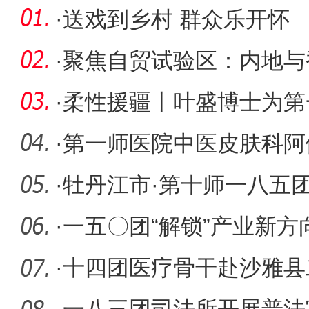
·
送戏到乡村 群众乐开怀
·
聚焦自贸试验区：内地与
第十二师
·
柔性援疆丨叶盛博士为第
团队带来
·
第一师医院中医皮肤科阿
创新中
·
牡丹江市·第十师一八五
会议召
·
一五〇团“解锁”产业新
·
十四团医疗骨干赴沙雅县