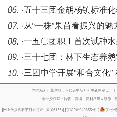
讲活动
·
五十三团金胡杨镇标准化
凡”
·
从“一株”果苗看振兴的魅
·
一五〇团职工首次试种水
篇章
·
三十七团：林下生态养鹅“
·
三团中学开展“和合文化”
周活动
本网站所刊载信息，不代表中新社和中新网观点。 
未经授权禁止转载、摘编、复制及建立镜像，
[
网上传播视听节目许可证（0106168)
] [
京ICP证040655号
] [
京公网安