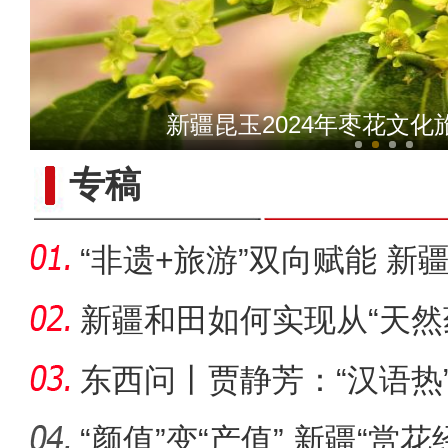
十年·数说 经济
乌鲁木齐：新人“520
专稿
“非遗+旅游”双向赋能 新
圈
新疆和田如何实现从“天然
乡”
东西问丨贾静芳：“汉语热
升温
“颜值”变“产值” 新疆“赏