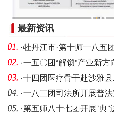
新疆兵团手艺人用绣塑布偶技
最新资讯
·
牡丹江市·第十师一八五
会议召
·
一五〇团“解锁”产业新
·
十四团医疗骨干赴沙雅县
动
·
一八三团司法所开展普法
·
第五师八十七团开展“典”