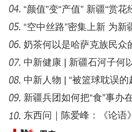
升温
“颜值”变“产值” 新疆“赏
“空中丝路”密集上新 为
展注
奶茶何以是哈萨克族民众
中新健康 | 新疆石河子
承创新
中新人物 | “被篮球耽误
总冠
新疆兵团如何把“食”事办
东西问｜陈爱峰：《论语
标题：新“食”尚！“小份菜