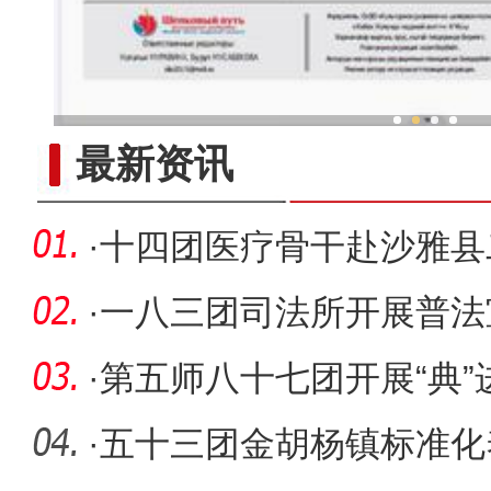
新疆兵团冷水鱼热
最新资讯
·
十四团医疗骨干赴沙雅县
动
·
一八三团司法所开展普法
·
第五师八十七团开展“典”
讲活动
·
五十三团金胡杨镇标准化