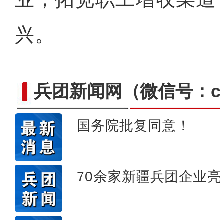
兴。
兵团新闻网
（微信号：cn
十年·数说 经济
国务院批复同意！
70余家新疆兵团企业