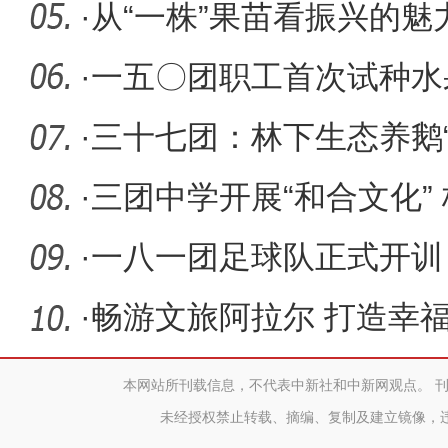
凡”
·
从“一株”果苗看振兴的魅
·
一五〇团职工首次试种水
篇章
·
三十七团：林下生态养鹅“
·
三团中学开展“和合文化”
周活动
·
一八一团足球队正式开训
·
畅游文旅阿拉尔 打造幸
本网站所刊载信息，不代表中新社和中新网观点。 
未经授权禁止转载、摘编、复制及建立镜像，