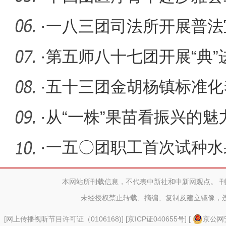
动
·
一八三团司法所开展普法
·
第五师八十七团开展“典”
讲活动
·
五十三团金胡杨镇标准化
凡”
·
从“一株”果苗看振兴的魅
·
一五〇团职工首次试种水
篇章
本网站所刊载信息，不代表中新社和中新网观点。 
未经授权禁止转载、摘编、复制及建立镜像，
[
网上传播视听节目许可证（0106168)
] [
京ICP证040655号
] [
京公网安