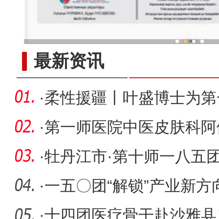
冷水鱼热销
最新资讯
·
柔性援疆丨叶盛博士为第
团队带来
·
第一师医院中医皮肤科阿
创新中
·
牡丹江市·第十师一八五
会议召
·
一五〇团“解锁”产业新
·
十四团医疗骨干赴沙雅县