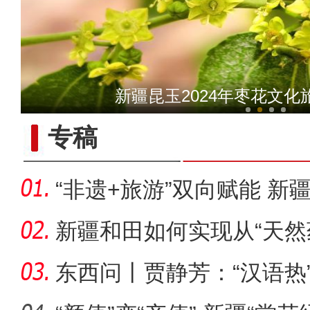
新疆昆玉2024年枣花文
乌鲁木齐：新人“520
专稿
十年·数说 经济
“非遗+旅游”双向赋能 新
圈
新疆和田如何实现从“天然
乡”
东西问丨贾静芳：“汉语热