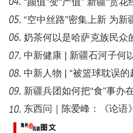
升温
“颜值”变“产值” 新疆“赏
“空中丝路”密集上新 为
展注
奶茶何以是哈萨克族民众
标题：新“食”尚！“小份菜
中新健康 | 新疆石河子
承创新
中新人物 | “被篮球耽误
总冠
新疆兵团如何把“食”事办
东西问｜陈爱峰：《论语
疆的课