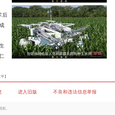
术后
成
生
以“阅读+文旅+非遗+农技”织就六团文化新图
智能抽雄机器人亮相新疆兵团制种玉米田
仁
亚平】
息
进入旧版
不良和违法信息举报
【与你为邻】俄罗斯博士后：在中俄科技交流
授权。