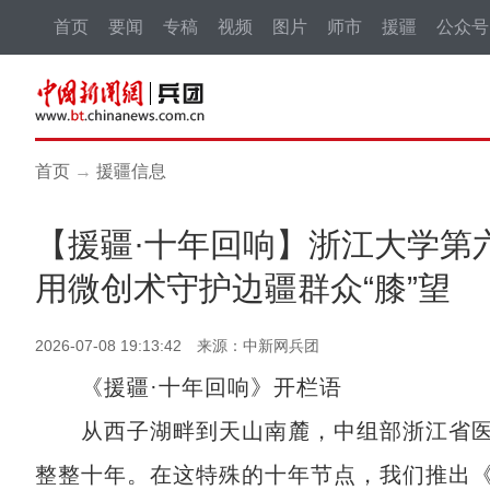
首页
要闻
专稿
视频
图片
师市
援疆
公众号
首页
→
援疆信息
【援疆·十年回响】浙江大学第
用微创术守护边疆群众“膝”望
2026-07-08 19:13:42 来源：中新网兵团
《援疆·十年回响》开栏语
从西子湖畔到天山南麓，中组部浙江省医疗
整整十年。在这特殊的十年节点，我们推出《