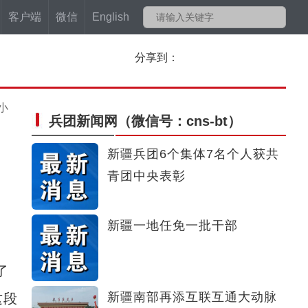
客户端
微信
English
分享到：
小
兵团新闻网
（微信号：cns-bt）
：
新疆兵团6个集体7名个人获共
青团中央表彰
新疆一地任免一批干部
了
新疆南部再添互联互通大动脉
这段