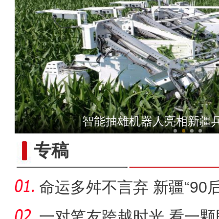
以“阅读+文旅+非遗+农技”
智能抽雄机器人亮相新疆
专稿
命运多舛不言弃 新疆“90
艺
一对笔友跨越时光 看一