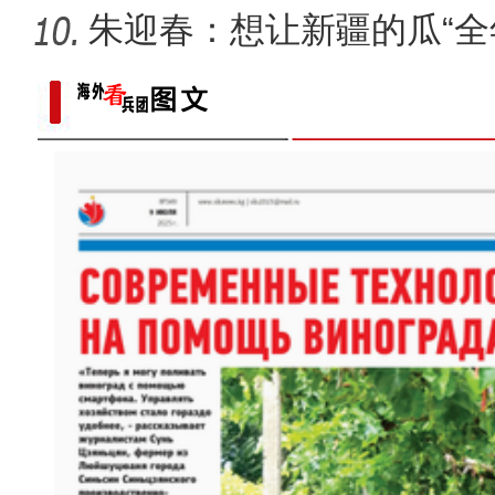
朱迎春：想让新疆的瓜“全
昆玉90名青年奔赴康西瓦：