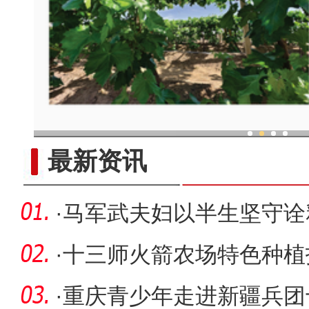
现代科技提升新疆兵团葡
最新资讯
·
马军武夫妇以半生坚守诠
·
十三师火箭农场特色种植
路
·
重庆青少年走进新疆兵团