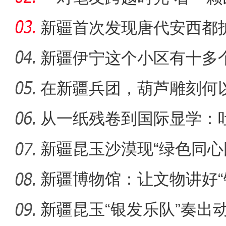
何生长
新疆首次发现唐代安西都
葬，系南
新疆伊宁这个小区有十多
认“老迪”
在新疆兵团，葫芦雕刻何以
【与你为邻】俄罗斯博士后
从一纸残卷到国际显学：
出“冷门”
新疆昆玉沙漠现“绿色同心
生态
新疆博物馆：让文物讲好“
新疆昆玉“银发乐队”奏出