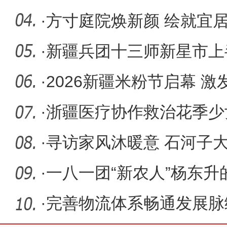
神
·
方寸庭院焕新颜 绘就宜
·
新疆兵团十三师新星市上
2133人
·
2026新疆米粉节启幕 
·
浙疆医疗协作救治花季少
·
寻访家风沐暖意 石河子
量兵团情
·
一八一团“新农人”杨东
计时
·
完善物流体系畅通发展脉