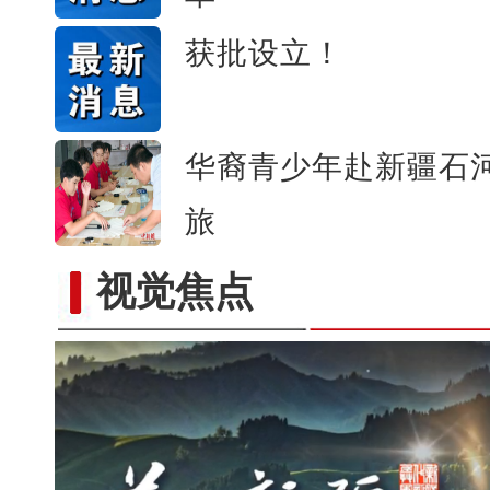
获批设立！
华裔青少年赴新疆石河
旅
视觉焦点
昆玉90名青年奔赴康西瓦：