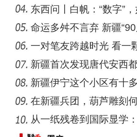
旅名片
东西问丨白帆：“数字”
又出
命运多舛不言弃 新疆“9
【与你为邻】俄罗斯博士后
守艺
一对笔友跨越时光 看一
何生长
新疆首次发现唐代安西
葬，系南
新疆伊宁这个小区有十
认“老迪”
在新疆兵团，葫芦雕刻何
从一纸残卷到国际显学