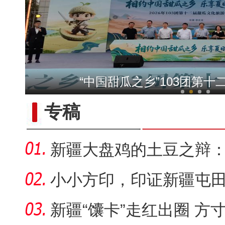
以“阅读+文旅+非遗+农技
“中国甜瓜之乡”103团第
专稿
新疆大盘鸡的土豆之辩
套“标准答
小小方印，印证新疆屯
新疆“馕卡”走红出圈 方