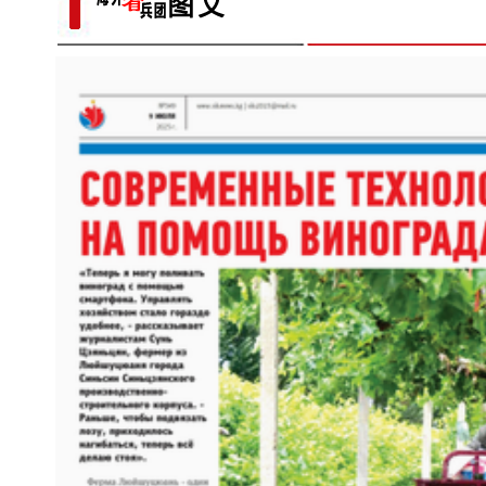
出“冷门”
昆玉90名青年奔赴康西瓦：