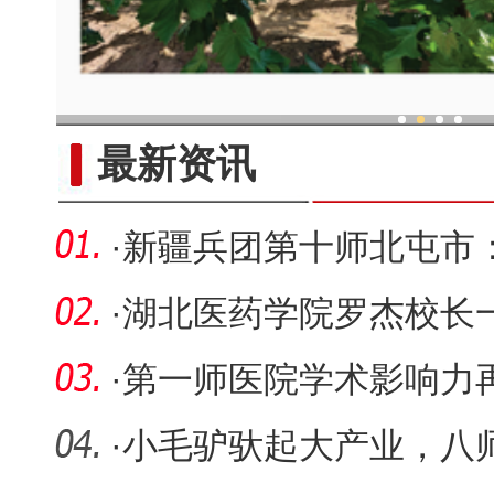
现代科技提升新疆兵团葡
最新资讯
·
新疆兵团第十师北屯市
粒归仓保
·
湖北医药学院罗杰校长
调研指导
·
第一师医院学术影响力
项兵团级
·
小毛驴驮起大产业，八