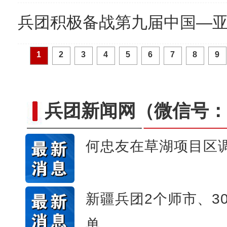
兵团积极备战第九届中国—
1
2
3
4
5
6
7
8
9
兵团新闻网
（微信号：c
何忠友在草湖项目区
【与你为邻】俄罗斯博士后
新疆兵团2个师市、3
单