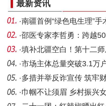
最新资讯
·
南疆首例“绿色电生理”手
·
邵医专家李哲勇：跨越50
·
填补北疆空白！第十二师成
杏李
·
市场主体总量突破3.1万
做到的？
·
多措并举反诈宣传 筑牢
·
巾帼不让须眉 乡村振兴