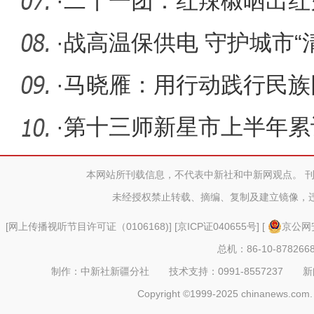
·
二十一团：红辣椒晒出红火
幸福路
·
战高温保供电 守护城市“
·
马晓雁：用行动践行民族
·
第十三师新星市上半年累
践活动10
本网站所刊载信息，不代表中新社和中新网观点。 
未经授权禁止转载、摘编、复制及建立镜像，
[
网上传播视听节目许可证（0106168)
] [
京ICP证040655号
] [
京公网安
总机：86-10-878266
制作：中新社新疆分社 技术支持：0991-8557237 新闻热线：
Copyright ©1999-2025 chinanews.com. 