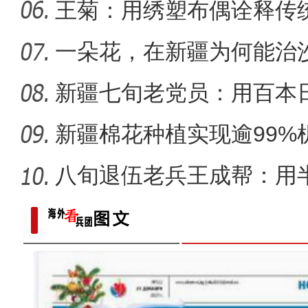
王菊：用绣塑布偶诠释传
一朵花，在新疆为何能治
新疆七旬老党员：用百本
世纪变
新疆棉花种植实现逾99%
八旬退伍老兵王成帮：用
装
【与你为邻】孟秀丽：架起中