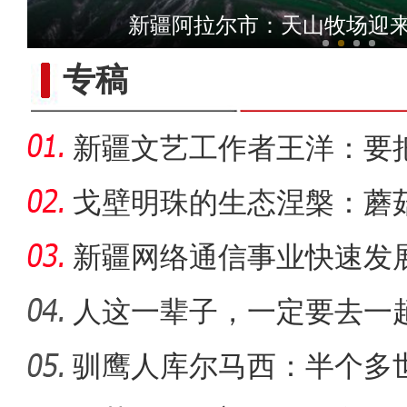
新疆阿拉尔市的天山牧场
新疆阿拉尔市：天山牧场迎来
专稿
新疆文艺工作者王洋：要
多人听
戈壁明珠的生态涅槃：蘑
战
新疆网络通信事业快速发
距离
人这一辈子，一定要去一
驯鹰人库尔马西：半个多
【与你为邻】职业攀登者李渊