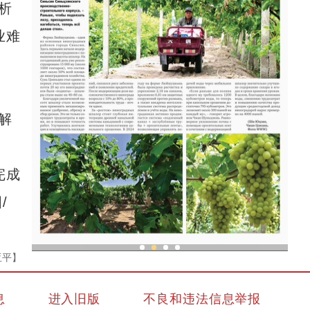
析
业难
解
完成
/
亚平】
亚
现代科技提升新疆兵团葡萄种植效率
息
进入旧版
不良和违法信息举报