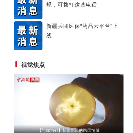
规，可拨打这些电话
侨乡故事 | 喀什土陶技艺：时间的“融”器
缩
新疆兵团医保“药品云平台”上
线
视觉焦点
【与你为邻】俄罗斯博士后：在中俄科技交流
【与你为邻】新疆水果的跨国情缘