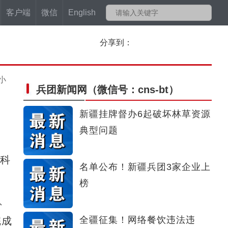
客户端
微信
English
分享到：
小
兵团新闻网
（微信号：cns-bt）
新疆挂牌督办6起破坏林草资源
典型问题
科
名单公布！新疆兵团3家企业上
榜
、
全疆征集！网络餐饮违法违
完成