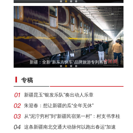
侨乡故事 | 哈班拜的相声追梦记
新疆：全新“新东方快车”品牌旅游专列将首
专稿
新疆昆玉“银发乐队”奏出动人乐章
朱迎春：想让新疆的瓜“全年无休”
从“泥泞穷村”到“新疆民宿第一村”：村支书李桂
侨乡故事 | 喀什土陶技艺：时间的“融”器
这条新疆南北交通大动脉何以跑出春运“加速