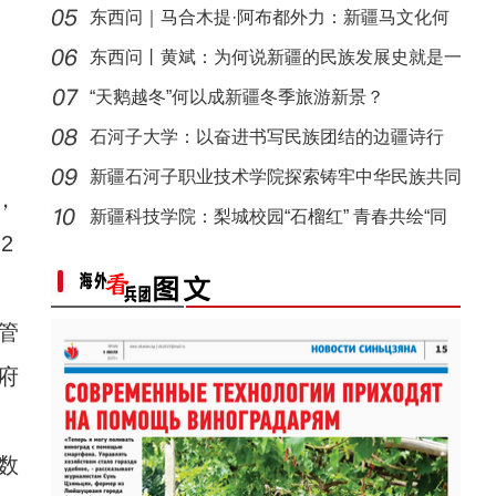
度”？
东西问｜马合木提·阿布都外力：新疆马文化何
以实
东西问丨黄斌：为何说新疆的民族发展史就是一
部交
“天鹅越冬”何以成新疆冬季旅游新景？
石河子大学：以奋进书写民族团结的边疆诗行
新疆石河子职业技术学院探索铸牢中华民族共同
【与你为邻】俄罗斯博士后：在中俄科技交流
，
体意
新疆科技学院：梨城校园“石榴红” 青春共绘“同
2
心
管
府
数