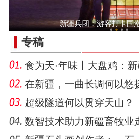
【与你为邻】吉尔吉斯斯坦
新疆兵团：游客打卡国
专稿
食为天·年味丨大盘鸡：
味担当
在新疆，一曲长调何以悠
超级隧道何以贯穿天山？
数智技术助力新疆畜牧业走