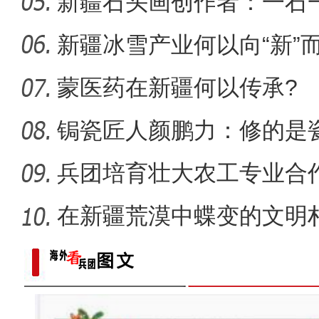
新疆石头画创作者：一石
新疆兵团第十师北屯市202
新疆冰雪产业何以向“新”
蒙医药在新疆何以传承?
锔瓷匠人颜鹏力：修的是瓷
兵团培育壮大农工专业合
能
在新疆荒漠中蝶变的文明
【与你为邻】吉尔吉斯斯坦