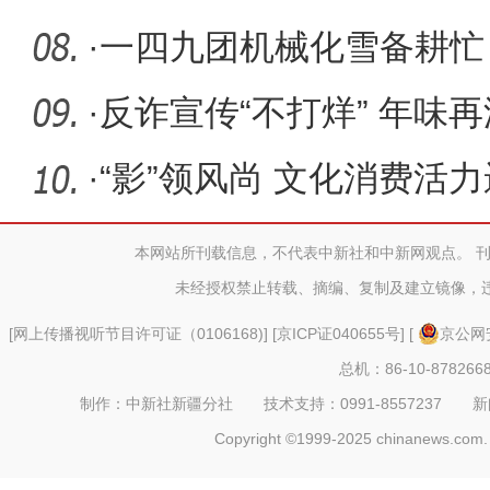
元宵佳节
·
一四九团机械化雪备耕忙
·
反诈宣传“不打烊” 年味再
·
“影”领风尚 文化消费活
本网站所刊载信息，不代表中新社和中新网观点。 
未经授权禁止转载、摘编、复制及建立镜像，
[
网上传播视听节目许可证（0106168)
] [
京ICP证040655号
] [
京公网安
总机：86-10-878266
制作：中新社新疆分社 技术支持：0991-8557237 新闻热线：
Copyright ©1999-2025 chinanews.com. 