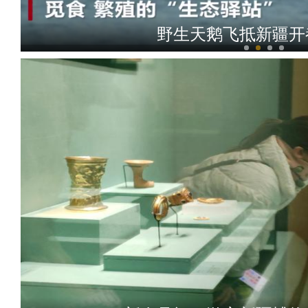
野生天鹅飞抵新疆开
侨乡故事 | 从游客到创客：