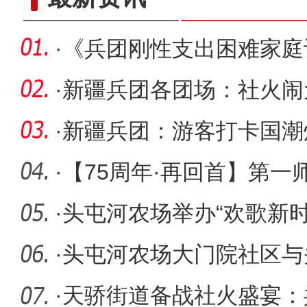
·
《兵团刚性支出困难家庭
行）》印
·
新疆兵团各团场：社火闹
·
新疆兵团：游客打卡国潮
·
【75周年·再回首】第一
病理29
·
头屯河农场举办“欢歌新时
火闹
·
头屯河农场大门院社区与
签订共联
·
天骄街道备战社火盛宴：