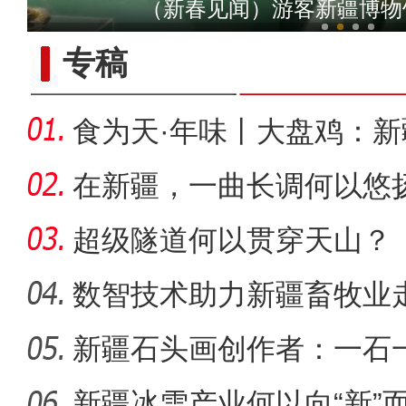
（新春见闻）游客新疆博物
专稿
食为天·年味丨大盘鸡：
味担当
在新疆，一曲长调何以悠
超级隧道何以贯穿天山？
数智技术助力新疆畜牧业走
新疆石头画创作者：一石
侨乡故事 | 新疆吐鲁番烘焙师
新疆冰雪产业何以向“新”