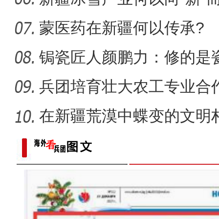
蒙医药在新疆何以传承?
锔瓷匠人颜鹏力：修的是瓷
兵团培育壮大农工专业合
能
在新疆荒漠中蝶变的文明
电影《上海古丽》