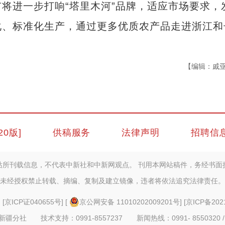
将进一步打响“塔里木河”品牌，适应市场要求，
化、标准化生产，通过更多优质农产品走进浙江和
）
【编辑：戚
20版]
供稿服务
法律声明
招聘信
站所刊载信息，不代表中新社和中新网观点。 刊用本网站稿件，务经书面
未经授权禁止转载、摘编、复制及建立镜像，违者将依法追究法律责任。
] [
京ICP证040655号
] [
京公网安备 11010202009201号
] [
京ICP备202
疆分社 技术支持：0991-8557237 新闻热线：0991- 8550320 /