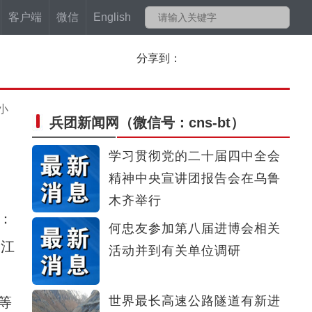
客户端
微信
English
分享到：
小
兵团新闻网
（微信号：cns-bt）
学习贯彻党的二十届四中全会
精神中央宣讲团报告会在乌鲁
木齐举行
：
何忠友参加第八届进博会相关
浙江
活动并到有关单位调研
世界最长高速公路隧道有新进
等