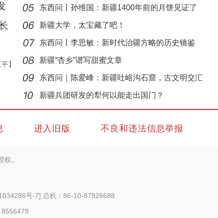
发
东西问丨孙维国：新疆1400年前的月饼见证了
长
什么？
新疆大学，太宝藏了吧！
东西问丨李思敏：新时代治疆方略的历史镜鉴
新疆“杏乡”谱写甜蜜文章
亚平】
东西问｜陈爱峰：新疆吐峪沟石窟，古文明交汇
侨乡故事 | 当新疆遇见嘻哈：新生代音乐人“
见证
新疆兵团研发的犁何以能走出国门？
息
进入旧版
不良和违法信息举报
授权。
1034286号-7
] 总机：86-10-87826688
 8556479