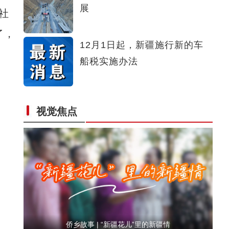
展
社
【与你为邻】吉尔吉斯斯坦媒体人：中国发展
了，
12月1日起，新疆施行新的车
船税实施办法
视觉焦点
侨乡故事 | 当新疆遇见嘻哈：新生代音乐人“
侨乡故事 | “新疆花儿”里的新疆情