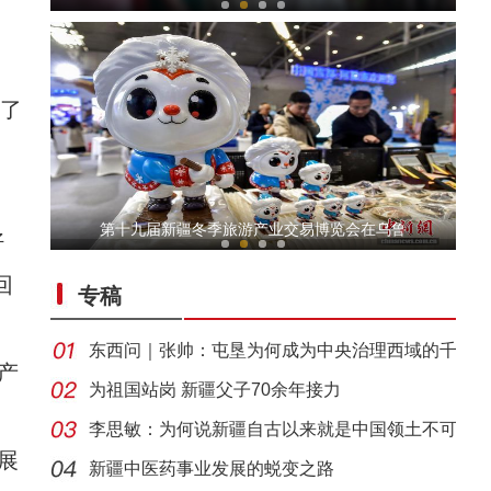
了
侨乡故事 | 台湾人洪智明：我在沙漠种出“中
第十九届新疆冬季旅游产业交易博览会在乌鲁
好
回
专稿
东西问｜张帅：屯垦为何成为中央治理西域的千
产
年良
为祖国站岗 新疆父子70余年接力
李思敏：为何说新疆自古以来就是中国领土不可
【与你为邻】吉尔吉斯斯坦媒体人：中国发展
展
分割
新疆中医药事业发展的蜕变之路