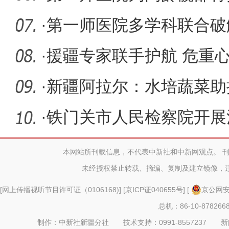
车道”
·
第一师医院多学科联合破
·
援疆专家联手护航 危重心
·
新疆阿拉尔：水培蔬菜助
·
铁门关市人民检察院开展
活动
本网站所刊载信息，不代表中新社和中新网观点。 
未经授权禁止转载、摘编、复制及建立镜像，
[
网上传播视听节目许可证（0106168)
] [
京ICP证040655号
] [
京公网安备
总机：86-10-878266
制作：中新社新疆分社 技术支持：0991-8557237 新闻热线：