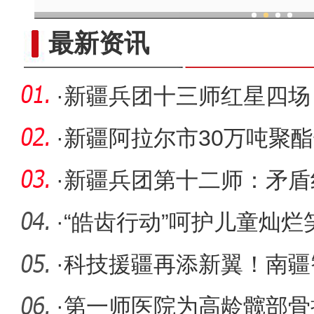
现代科技提升新疆兵团葡
最新资讯
·
新疆兵团十三师红星四场
能企业发
·
新疆阿拉尔市30万吨聚
纺织服装
·
新疆兵团第十二师：矛盾
门”
·
“皓齿行动”呵护儿童灿烂
·
科技援疆再添新翼！南疆
第一师医
·
第一师医院为高龄髋部骨