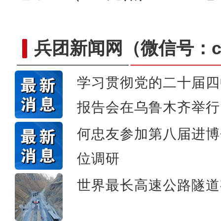
兵团新闻网
（微信号：cn
学习贯彻党的二十届四
【与你为邻】吉尔吉斯斯坦
报告会在乌鲁木齐举行
何忠友参加第八届进博
位调研
世界最长高速公路隧道