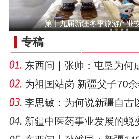
侨乡故事 | 台湾人洪智明：
第十九届新疆冬季旅游产业
专稿
东西问｜张帅：屯垦为何
千年良
为祖国站岗 新疆父子70
李思敏：为何说新疆自古
可分割
新疆中医药事业发展的蜕