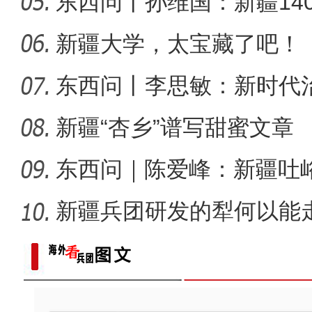
东西问丨孙维国：新疆14
【与你为邻】吉尔吉斯斯坦
了什么？
新疆大学，太宝藏了吧！
东西问丨李思敏：新时代
新疆“杏乡”谱写甜蜜文章
东西问｜陈爱峰：新疆吐
汇见证
新疆兵团研发的犁何以能
侨乡故事 | 当新疆遇见嘻哈