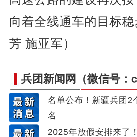
向着全线通车的目标稳
芳 施亚军）
兵团新闻网
（微信号：cn
名单公布！新疆兵团2
侨乡故事 | 创业者青年古丽
名
2025年放假安排来