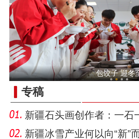
侨乡故事 | 新疆吐鲁番烘焙师
包饺子 迎冬
专稿
新疆石头画创作者：一石
新疆冰雪产业何以向“新”