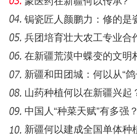
蒙医药在新疆何以传承?
锔瓷匠人颜鹏力：修的是瓷
兵团培育壮大农工专业合
侨乡故事 | 创业者青年古丽
能
在新疆荒漠中蝶变的文明
新疆和田团城：何以从“鸽
山药种植何以在新疆兴起
中国人“种菜天赋”有多强
场
新疆何以建成全国单体种