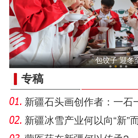
侨乡故事 | 新疆吐鲁番烘焙师
包饺子 迎冬
专稿
新疆石头画创作者：一石
新疆冰雪产业何以向“新”