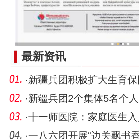
新疆兵团冷水鱼热
最新资讯
·
新疆兵团积极扩大生育保
·
新疆兵团2个集体5名个
工作先进
·
十一师医院：家庭医生入
·
一八六团开展“边关飘书