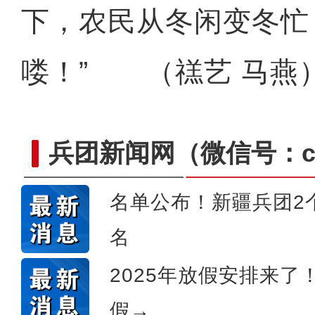
下，农民从冬闲变冬忙
喽！” （禚艺 马燕
兵团新闻网
（微信号：cn
名单公布！新疆兵团2
侨乡故事 | 创业者青年古丽
名
2025年放假安排来
假→