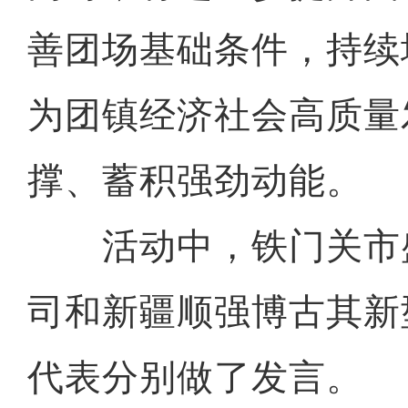
善团场基础条件，持续
为团镇经济社会高质量
撑、蓄积强劲动能。
活动中，铁门关市
司和新疆顺强博古其新
代表分别做了发言。