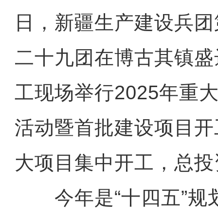
日，新疆生产建设兵团
二十九团在博古其镇盛
工现场举行2025年重
活动暨首批建设项目开
大项目集中开工，总投资
今年是“十四五”规划