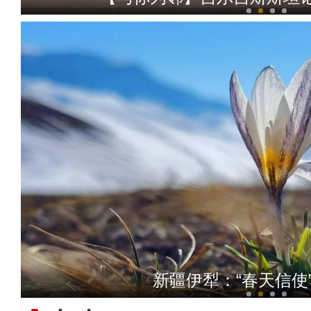
【与你为邻】乌兹小哥中国
新疆伊犁：“春天信使