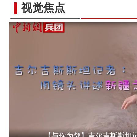
视觉焦点
【与你为邻】韩国留学生何
【与你为邻】吉尔吉斯斯坦