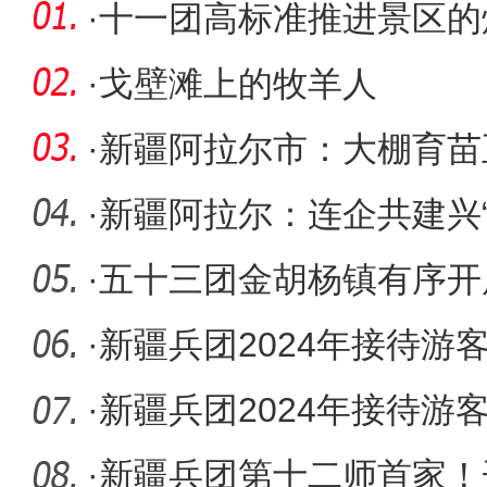
·
十一团高标准推进景区的
·
戈壁滩上的牧羊人
·
新疆阿拉尔市：大棚育苗
兴曲
·
新疆阿拉尔：连企共建兴“
·
五十三团金胡杨镇有序开
和果树苗
·
新疆兵团2024年接待游客
·
新疆兵团2024年接待游客
·
新疆兵团第十二师首家！