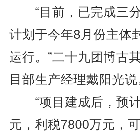
“目前，已完成三分
计划于今年8月份主体
运行。”二十九团博古
目部生产经理戴阳光说
“项目建成后，预计年
元，利税7800万元，可