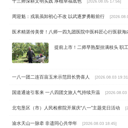
十三师深耕文明实践 厚植幸福底色
[2026.08.05 17:56]
周迎魁：戎装虽卸初心不改 以武逐梦勇毅前行
[2026.08.
医术精湛传美誉！八师一四九团医院中医科匠心行医获海
提前上市！二师早熟梨挂满枝头 职
一八一团二连百亩玉米示范田长势喜人
[2026.08.03 19:31
国道通途引客来 一八四团文旅人气持续升温
[2026.08.03 
北屯垦区（市）人民检察院开展庆“八一”主题党日活动
[
渝水天山一脉牵 非遗同心共华年
[2026.08.03 18:45]