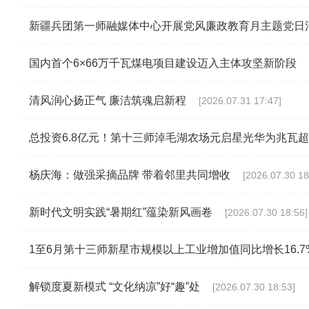
新疆兵团第一师融媒体中心开展党风廉政教育月主题党日
国内首个6×66万千瓦煤电项目建设迈入主体攻坚新阶段
清风润心扬正气 廉洁筑魂启新程
[2026.07.31 17:47]
总投资6.8亿元！第十三师淖毛湖农场元启星光华为兆瓦
杨庆海：做强采摘品牌 带着邻里共同增收
[2026.07.30 18
新时代文明实践“暑期红”蕴染新风画卷
[2026.07.30 18:56]
1至6月第十三师新星市规模以上工业增加值同比增长16.7
解锁度夏新模式 “文化纳凉”好“趣”处
[2026.07.30 18:53]