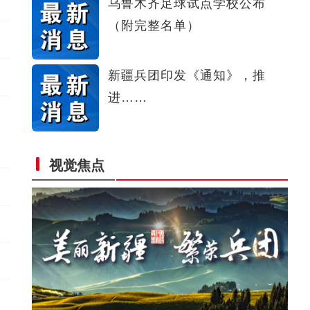
乌鲁木齐足球试点学校公布
（附完整名单）
【与你为邻】俄罗斯博士后：在中俄科技交流
新疆兵团印发《通知》，推
进……
视觉焦点
昆玉90名青年奔赴康西瓦：在精神高地寻找青