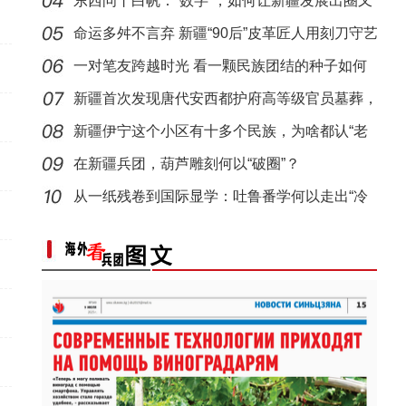
片
东西问丨白帆：“数字”，如何让新疆发展出圈又
出
命运多舛不言弃 新疆“90后”皮革匠人用刻刀守艺
一对笔友跨越时光 看一颗民族团结的种子如何
生长
新疆首次发现唐代安西都护府高等级官员墓葬，
系南
新疆伊宁这个小区有十多个民族，为啥都认“老
迪”
在新疆兵团，葫芦雕刻何以“破圈”？
昆玉90名青年奔赴康西瓦：在精神高地寻找青
从一纸残卷到国际显学：吐鲁番学何以走出“冷
门”