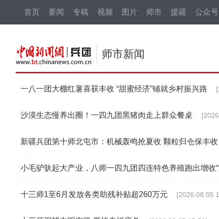
中新网
首页
要闻
专稿
视频
图片
师市
援疆
公众号
师市新闻
一八一团大棚红薯喜获丰收 “甜蜜经济”铺就乡村振兴路
沙漠生态慢养出圈！一四九团黑猪肉走上群众餐桌
[2026
新疆兵团第十师北屯市：机械轰鸣抢夏收 颗粒归仓保丰收
小毛驴驮起大产业，八师一四九团四连特色养殖跑出增收“
十三师1至6月发放各类助残补贴超260万元
[2026.08.05 1