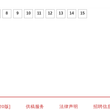
8
9
10
11
12
13
14
15
“兵团造”内镶贴片式滴灌带设备出口中
20版]
供稿服务
法律声明
招聘信