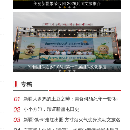
美丽新疆繁荣兵团 2026兵团文旅推介
以“阅读+文旅+非遗+农技”织就六团文化新图
“中国甜瓜之乡”103团第十二届甜瓜文化旅游
专稿
新疆大盘鸡的土豆之辩：美食何须死守一套“标
准答
小小方印，印证新疆屯田史
新疆“馕卡”走红出圈 方寸烟火气变身流动文旅名
【与你为邻】俄罗斯博士后：在中俄科技交流