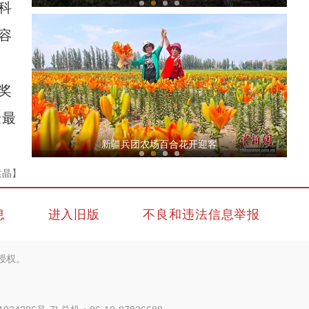
科
容
奖
验最
【与你为邻】俄罗斯博士后：在中俄科技交流
新疆兵团农场百合花开迎客
袁晶】
息
进入旧版
不良和违法信息举报
授权。
【与你为邻】新疆水果的跨国情缘