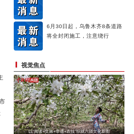
【与你为邻】新疆水果的跨国情缘
6月30日起，乌鲁木齐8条道路
将全封闭施工，注意绕行
视觉焦点
美丽新疆繁荣兵团 2026兵团文旅推介
主
市
竞
以“阅读+文旅+非遗+农技”织就六团文化新图