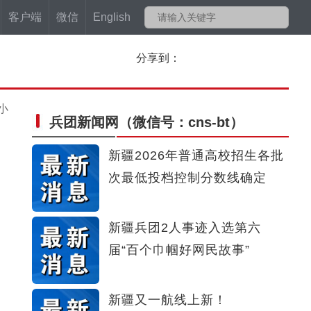
客户端
微信
English
分享到：
小
兵团新闻网
（微信号：cns-bt）
新疆2026年普通高校招生各批
次最低投档控制分数线确定
新疆兵团2人事迹入选第六
届“百个巾帼好网民故事”
新疆又一航线上新！