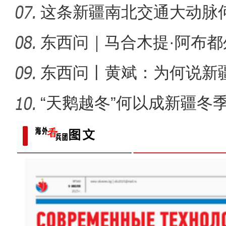
桂
这条新疆南北交通大动脉
度”？
东西问｜马合木提·阿布
何以实
东西问丨黄斌：为何说新
一部交
“天鹅越冬”何以成新疆冬
以“阅读+文旅+非遗+农技”