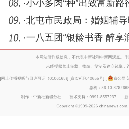
合作框架
·
小小多肉“种”出致富新路
活乡村
·
北屯市民政局：婚姻辅导
家庭新起
·
一八五团“银龄书香 醉享
桑榆
本网站所刊载信息，不代表中新社和中新网观点。 
未经授权禁止转载、摘编、复制及建立镜像，
[
网上传播视听节目许可证（0106168)
] [
京ICP证040655号
] [
京公网安备
总机：86-10-878266
制作：中新社新疆分社 技术支持：0991-8557237 新闻热线：
Copyright ©1999-2026 chinanews.com. 