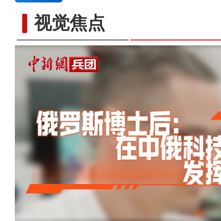
视觉焦点
以“阅读+文旅+非遗+农技”