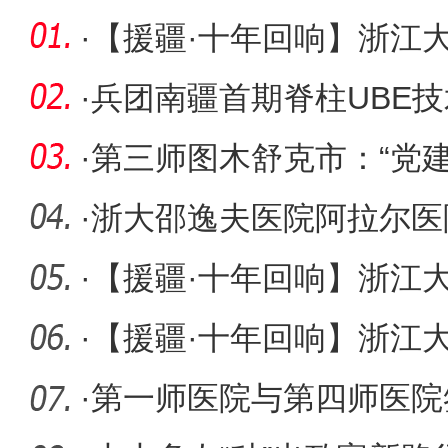
·
【援疆·十年回响】浙江
式”援疆
·
兵团南疆首期脊柱UBE
医院举
·
第三师图木舒克市：“党建
花生产
·
浙大邵逸夫医院阿拉尔医
施高难度
·
【援疆·十年回响】浙江
式”援疆
·
【援疆·十年回响】浙江
式”
·
第一师医院与第四师医院