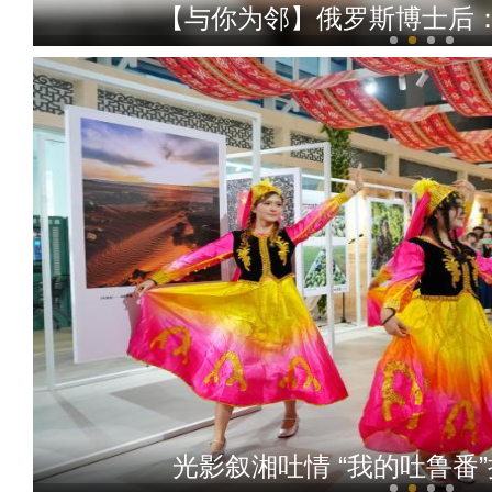
【与你为邻】俄罗斯博士后
【与你为邻】新疆水果
光影叙湘吐情 “我的吐鲁番