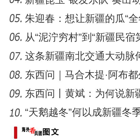
朱迎春：想让新疆的瓜“全
侨乡故事 | 哈班拜的
从“泥泞穷村”到“新疆民宿
桂
这条新疆南北交通大动脉
度”？
东西问｜马合木提·阿布
何以实
东西问丨黄斌：为何说新
一部交
“天鹅越冬”何以成新疆冬