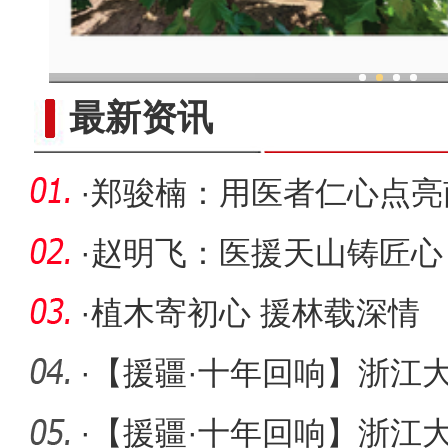
现代科技提升新疆兵团葡
最新资讯
·
郑骏楠：用医者仁心点亮南
·
赵明飞：医援天山铸匠心
·
植木寄初心 援林载深情
·
【援疆·十年回响】浙江
式”援疆
·
【援疆·十年回响】浙江