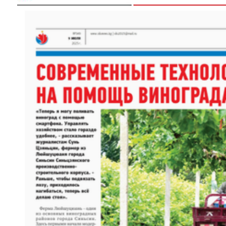
以“阅读+文旅+非遗+农技”