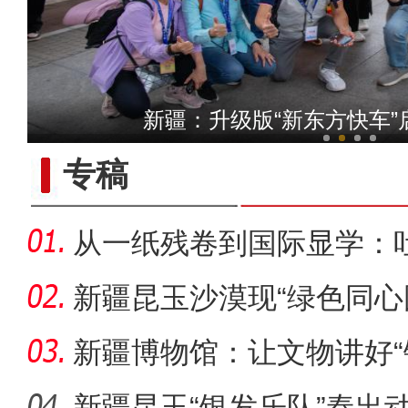
【与你为邻】新疆水果
新疆：升级版“新东方快车”
专稿
从一纸残卷到国际显学：
出“冷门”
新疆昆玉沙漠现“绿色同心
生态
新疆博物馆：让文物讲好“
新疆昆玉“银发乐队”奏出