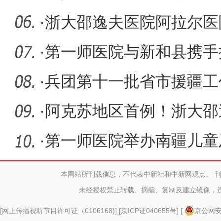
式”援疆
·
浙大邵逸夫医院阿拉尔医
动奖状
·
第一师医院与新和县携手
融合
·
兵团第十一批省市援疆工
行 马涛代
·
阿克苏地区首例！浙大邵
院成功开
·
第一师医院举办南疆儿童
治新进展
本网站所刊载信息，不代表中新社和中新网观点。 
未经授权禁止转载、摘编、复制及建立镜像，
[
网上传播视听节目许可证（0106168)
] [
京ICP证040655号
] [
京公网安备