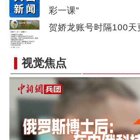
彩一课”
贺娇龙账号时隔100
视觉焦点
以“阅读+文旅+非遗+农技”