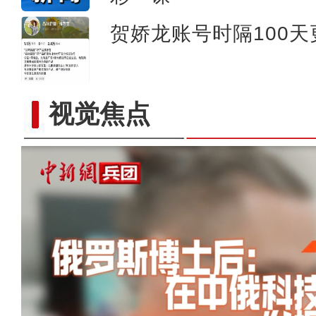
贺娇龙账号时隔100
视觉焦点
以“阅读+文旅+非遗+农技”