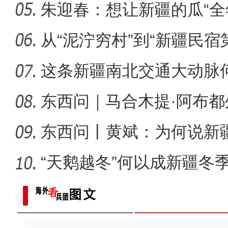
朱迎春：想让新疆的瓜“全
侨乡故事 | 哈班拜的
从“泥泞穷村”到“新疆民宿
桂
这条新疆南北交通大动脉
度”？
东西问｜马合木提·阿布
何以实
东西问丨黄斌：为何说新
一部交
“天鹅越冬”何以成新疆冬
以“阅读+文旅+非遗+农技”