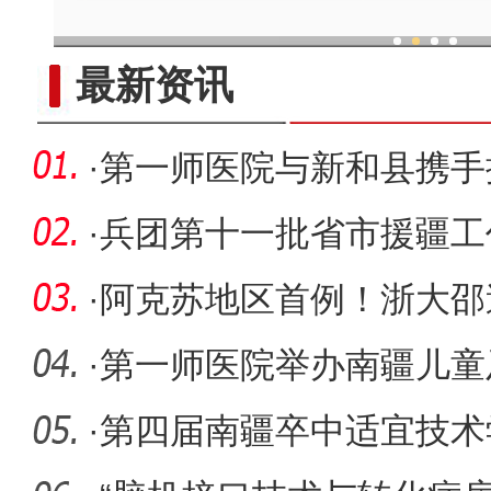
现代科技提升新疆兵团葡
最新资讯
·
第一师医院与新和县携手
融合
·
兵团第十一批省市援疆工
行 马涛代
·
阿克苏地区首例！浙大邵
院成功开
·
第一师医院举办南疆儿童
治新进展
·
第四届南疆卒中适宜技术