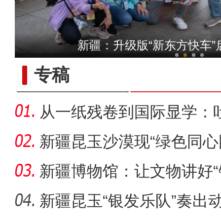
【与你为邻】新疆水果
新疆：升级版“新东方快车”
专稿
从一纸残卷到国际显学：
出“冷门”
新疆昆玉沙漠现“绿色同心
生态
新疆博物馆：让文物讲好“
新疆昆玉“银发乐队”奏出