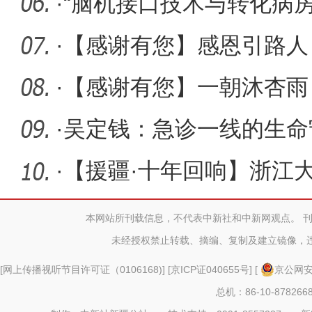
疆神经显
·
“脑机接口技术与转化病
·
【感谢有您】感恩引路人
·
【感谢有您】一朝沐杏雨
·
吴定钱：急诊一线的生命
·
【援疆·十年回响】浙江
式”援疆
本网站所刊载信息，不代表中新社和中新网观点。 
未经授权禁止转载、摘编、复制及建立镜像，
[
网上传播视听节目许可证（0106168)
] [
京ICP证040655号
] [
京公网安备
总机：86-10-878266