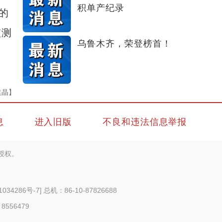
积单产纪录
的
监测
乌鲁木齐，荣登榜首！
袁晶】
息
进入旧版
不良和违法信息举报
授权。
1034286号-7
] 总机：86-10-87826688
 8556479