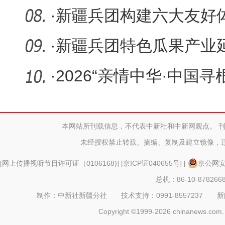
养殖跑出
·
新疆兵团构建六大友好
社区建设
·
新疆兵团特色瓜果产业
·
2026“亲情中华·中国
团营
本网站所刊载信息，不代表中新社和中新网观点。 
未经授权禁止转载、摘编、复制及建立镜像，
[
网上传播视听节目许可证（0106168)
] [
京ICP证040655号
] [
京公网安备
总机：86-10-878266
制作：中新社新疆分社 技术支持：0991-8557237 新闻热线：
Copyright ©1999-2026 chinanews.com. 