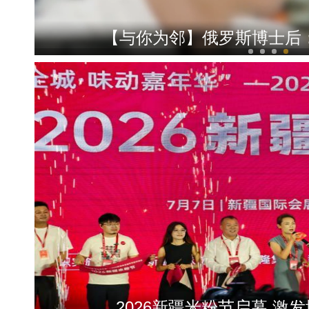
【与你为邻】俄罗斯博士后
昆玉90名青年奔赴康西瓦：
2026新疆米粉节启幕 激