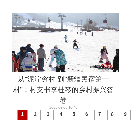
昆玉90名青年奔赴康西瓦：
从“泥泞穷村”到“新疆民宿第一
村”：村支书李桂琴的乡村振兴答
卷
[2026.03.05 10:49]
1
2
3
4
5
6
7
8
9