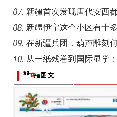
何生长
新疆首次发现唐代安西
葬，系南
新疆伊宁这个小区有十
认“老迪”
在新疆兵团，葫芦雕刻何
从一纸残卷到国际显学
出“冷门”