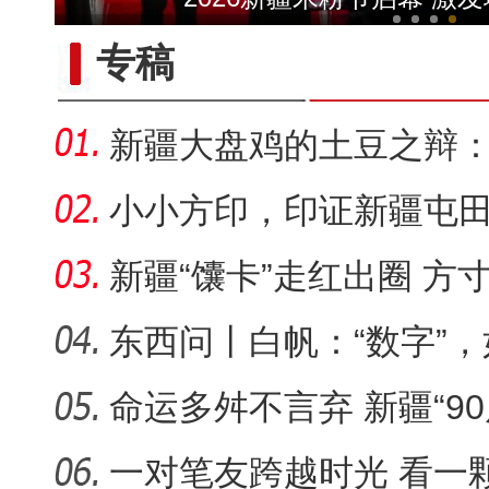
专稿
新疆大盘鸡的土豆之辩
套“标准答
小小方印，印证新疆屯
新疆“馕卡”走红出圈 方
旅名片
东西问丨白帆：“数字”
又出
命运多舛不言弃 新疆“9
守艺
一对笔友跨越时光 看一