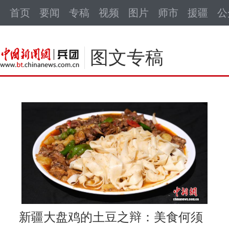
中新网
首页
要闻
专稿
视频
图片
师市
援疆
公
图文专稿
新疆大盘鸡的土豆之辩：美食何须