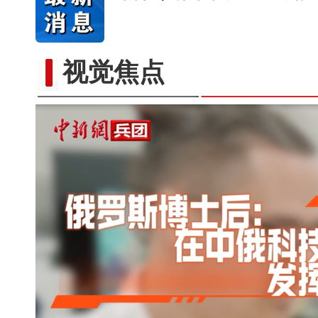
视觉焦点
以“阅读+文旅+非遗+农技