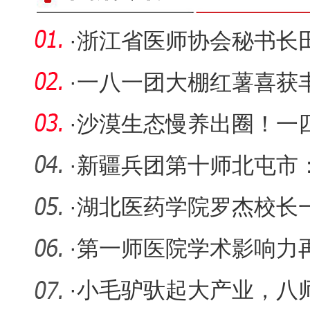
·
浙江省医师协会秘书长
师医院调
·
一八一团大棚红薯喜获丰
乡村振
·
沙漠生态慢养出圈！一
众餐桌
·
新疆兵团第十师北屯市
粒归仓保
·
湖北医药学院罗杰校长
调研指导
·
第一师医院学术影响力
项兵团级
·
小毛驴驮起大产业，八