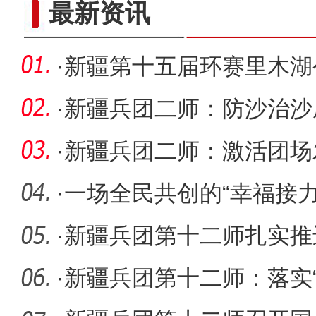
新疆塔里木垦区：千余名
最新资讯
·
新疆第十五届环赛里木湖
赛段完赛
·
新疆兵团二师：防沙治沙
新篇
·
新疆兵团二师：激活团场
·
一场全民共创的“幸福接力
·
新疆兵团第十二师扎实推进
气联
·
新疆兵团第十二师：落实“