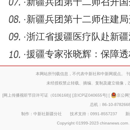
品安全
·
新疆兵团第十二师召开国
完成全年
·
新疆兵团第十二师住建局
务效
·
浙江省援疆医疗队赴新疆
访交流
·
援疆专家张晓辉：保障透
打造
本网站所刊载信息，不代表中新社和中新网观点。 
未经授权禁止转载、摘编、复制及建立镜像，
[
网上传播视听节目许可证（0106168)
] [
京ICP证040655号
] [
京公网安
总机：86-10-878266
制作：中新社新疆分社 技术支持：0991-8557237 新闻热线：
Copyright ©1999-2023 chinanews.com. 