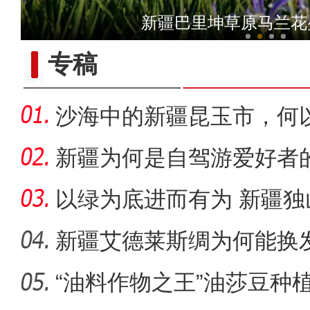
玉石上作画 无法
2023年全国高考拉开帷幕 新
新疆巴里坤草原马兰花
专稿
沙海中的新疆昆玉市，何
新疆为何是自驾游爱好者
以绿为底进而有为 新疆
成“花园工
新疆艾德莱斯绸为何能换
“油料作物之王”油莎豆种
“阿克苏好地方•旅游篇”