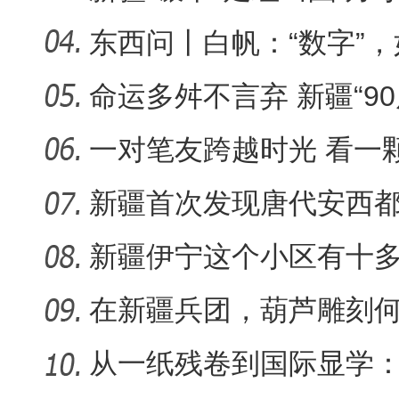
旅名片
东西问丨白帆：“数字”
又出
命运多舛不言弃 新疆“9
守艺
一对笔友跨越时光 看一
何生长
新疆首次发现唐代安西
葬，系南
新疆伊宁这个小区有十
认“老迪”
在新疆兵团，葫芦雕刻何
从一纸残卷到国际显学