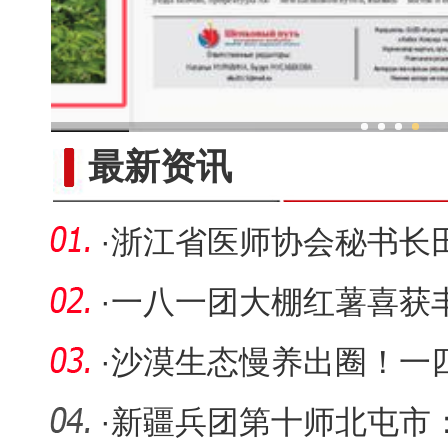
新疆南部红枣采收加
最新资讯
·
浙江省医师协会秘书长
师医院调
·
一八一团大棚红薯喜获丰
乡村振
·
沙漠生态慢养出圈！一
众餐桌
·
新疆兵团第十师北屯市