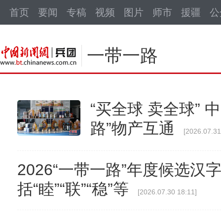
中新网
首页
要闻
专稿
视频
图片
师市
援疆
公
一带一路
“买全球 卖全球”
路”物产互通
[2026.07.31
2026“一带一路”年度候选汉
括“睦”“联”“稳”等
[2026.07.30 18:11]