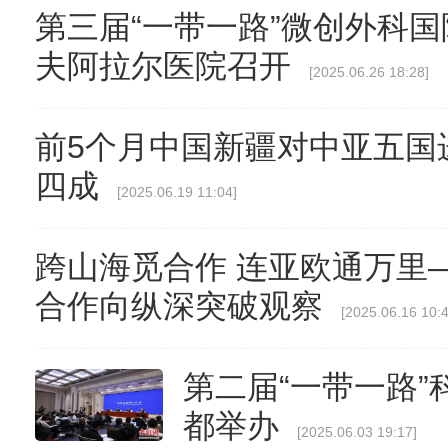
第三届“一带一路”微创外科
【与你为邻】俄罗斯博士后
夫阿拉尔医院召开
[2025.06.26 18:28]
前5个月中国新疆对中亚五国
四成
[2025.06.19 11:04]
跨山海觅合作 连亚欧通万里
合作向纵深突破观察
[2025.06.16 10:4
第二届“一带一路
都举办
[2025.06.03 19:17]
昆玉90名青年奔赴康西瓦：