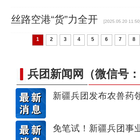
丝路空港“货”力全开
[2025.05.20 11:50
1
2
3
4
5
6
7
8
兵团新闻网
（微信号：c
新疆兵团发布农兽药领
美丽新疆繁荣兵团 202
免笔试！新疆兵团事