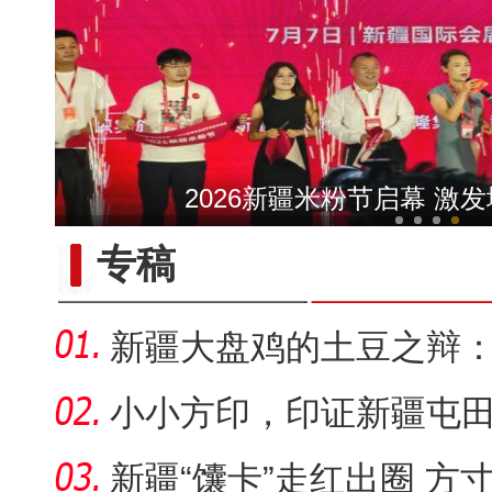
昆玉90名青年奔赴康西瓦：
2026新疆米粉节启幕 激
专稿
新疆大盘鸡的土豆之辩
套“标准答
小小方印，印证新疆屯
新疆“馕卡”走红出圈 方