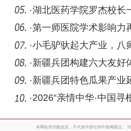
粒归仓保
·
湖北医药学院罗杰校长
调研指导
·
第一师医院学术影响力
项兵团级
·
小毛驴驮起大产业，八
养殖跑出
·
新疆兵团构建六大友好
社区建设
·
新疆兵团特色瓜果产业
·
2026“亲情中华·中国
团营
本网站所刊载信息，不代表中新社和中新网观点。 