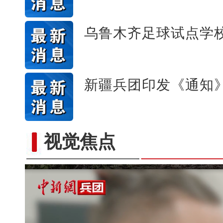
乌鲁木齐足球试点学
新疆兵团印发《通知
视觉焦点
以“阅读+文旅+非遗+农技