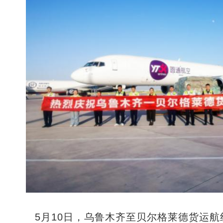
5月10日，乌鲁木齐至贝尔格莱德货运