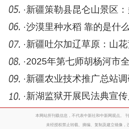
·
新疆策勒县昆仑山景区：
旅游日
·
沙漠里种水稻 靠的是什么
·
新疆吐尔加辽草原：山花
·
2025年第七师胡杨河市
举行
·
新疆农业技术推广总站调
千亩花生
·
新湖监狱开展民法典宣传
本网站所刊载信息，不代表中新社和中新网观点。 
未经授权禁止转载、摘编、复制及建立镜像，