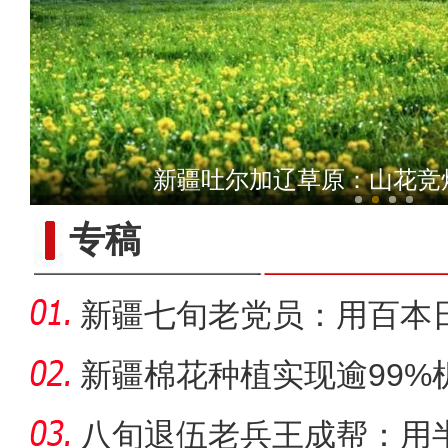
【与你为邻】哈萨克斯坦雪
新疆吐尔加辽草原：山花竞
专稿
新疆七旬老党员：用百本
世纪变
新疆棉花种植实现逾99%
八旬退伍老兵王成帮：用