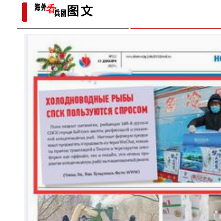
【与你为邻】兰兰：丝绸之