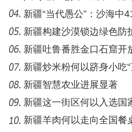
装
新疆“当代愚公”：沙海中41
新疆构建沙漠锁边绿色防护
【与你为邻】跨境电商创业
化”到“产
新疆吐鲁番胜金口石窟开
新疆炒米粉何以跻身小吃“
新疆智慧农业进展显著
新疆这一街区何以入选国
单？
新疆羊肉何以走向全国餐