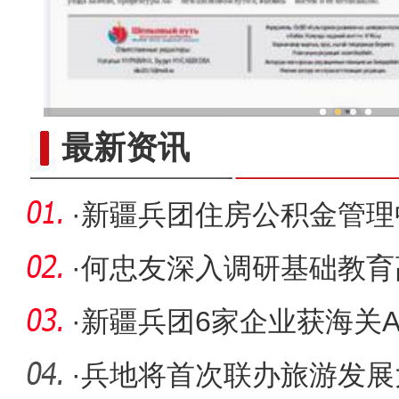
新疆兵团冷水鱼热
最新资讯
·
新疆兵团住房公积金管理
务
·
何忠友深入调研基础教育
·
新疆兵团6家企业获海关A
·
兵地将首次联办旅游发展