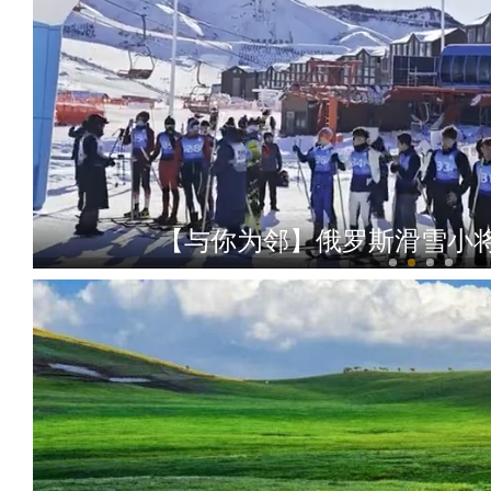
【与你为邻】俄罗斯滑雪小