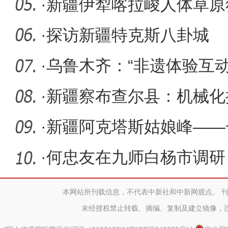
·
新疆伊犁喀拉峻人体草原
·
探访新疆特克斯八卦城
·
乌鲁木齐：“非遗体验互动
·
新疆察布查尔县：机械化
·
新疆阿克塔斯姑娘峰——
地
·
何忠友在九师白杨市调研
本网站所刊载信息，不代表中新社和中新网观点。 
未经授权禁止转载、摘编、复制及建立镜像，