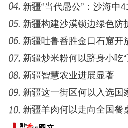
装
新疆“当代愚公”：沙海中41
新疆构建沙漠锁边绿色防护
【与你为邻】跨境电商创业
化”到“产
新疆吐鲁番胜金口石窟开
新疆炒米粉何以跻身小吃“
新疆智慧农业进展显著
新疆这一街区何以入选国
单？
新疆羊肉何以走向全国餐