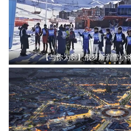
【与你为邻】俄罗斯滑雪小