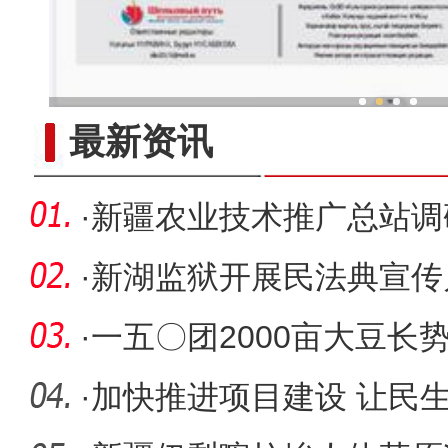
新疆兵团冷水鱼热
最新资讯
·
新疆农业技术推广总站调
千亩花生
·
新湖监狱开展民法典宣传
·
一五〇团2000亩大豆长
·
加快推进项目建设 让民