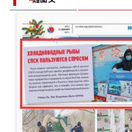
【与你为邻】兰兰：丝绸之