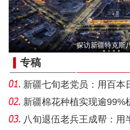
【与你为邻】哈萨克斯坦雪
探访新疆特克斯
专稿
新疆七旬老党员：用百本
世纪变
新疆棉花种植实现逾99%
八旬退伍老兵王成帮：用