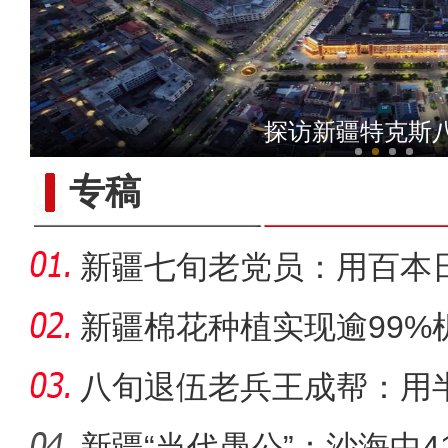
【与你为邻】哈萨克斯坦雪
探访新疆特克斯
专稿
新疆七旬老党员：用百本
世纪变
新疆棉花种植实现逾99%
八旬退伍老兵王成帮：用
装
新疆“当代愚公”：沙海中41