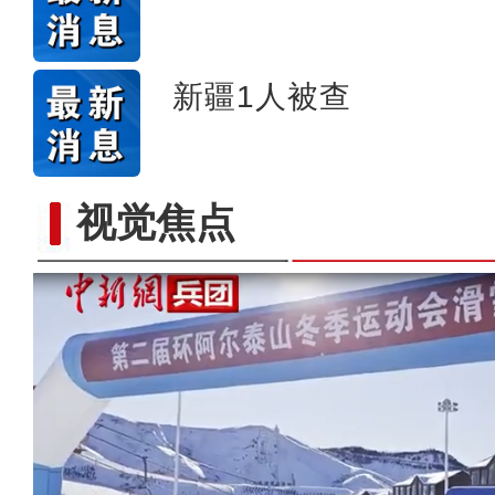
新疆1人被查
视觉焦点
【与你为邻】兰兰：丝绸之