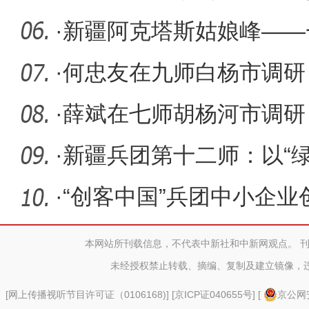
·
新疆阿克塔斯姑娘峰——
地
·
何忠友在九师白杨市调研
·
薛斌在七师胡杨河市调研
·
新疆兵团第十二师：以“
新画
·
“创客中国”兵团中小企
本网站所刊载信息，不代表中新社和中新网观点。 
未经授权禁止转载、摘编、复制及建立镜像，
[
网上传播视听节目许可证（0106168)
] [
京ICP证040655号
] [
京公网安