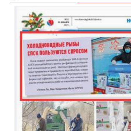
【与你为邻】兰兰：丝绸之