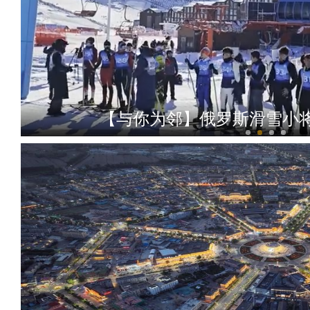
【与你为邻】俄罗斯滑雪小