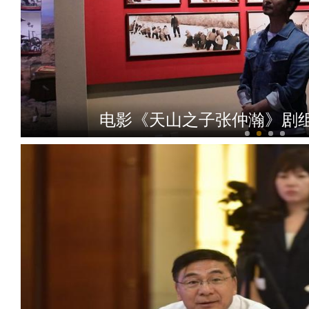
电影《天山之子张仲瀚》剧