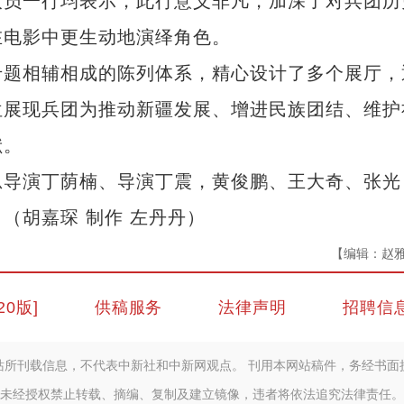
人员一行均表示，此行意义非凡，加深了对兵团历
在电影中更生动地演绎角色。
题相辅相成的陈列体系，精心设计了多个展厅，
位展现兵团为推动新疆发展、增进民族团结、维护
献。
导演丁荫楠、导演丁震，黄俊鹏、王大奇、张光
（胡嘉琛 制作 左丹丹）
【编辑：赵
20版]
供稿服务
法律声明
招聘信
站所刊载信息，不代表中新社和中新网观点。 刊用本网站稿件，务经书面
未经授权禁止转载、摘编、复制及建立镜像，违者将依法追究法律责任。