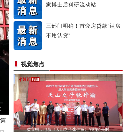
家博士后科研流动站
文克孝：《天山之子张仲瀚》把张仲瀚的精神
三部门明确！首套房贷款“认房
不用认贷”
视觉焦点
电影《天山之子张仲瀚》剧组主创人员在新疆
第
黄立明：电影《天山之子张仲瀚》的拍摄是时