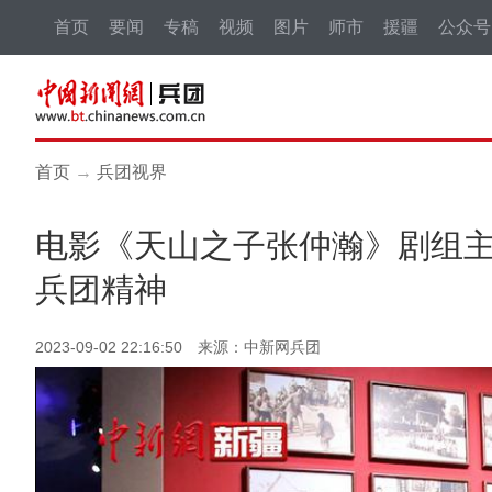
首页
要闻
专稿
视频
图片
师市
援疆
公众号
首页
→
兵团视界
电影《天山之子张仲瀚》剧组
兵团精神
2023-09-02 22:16:50 来源：中新网兵团