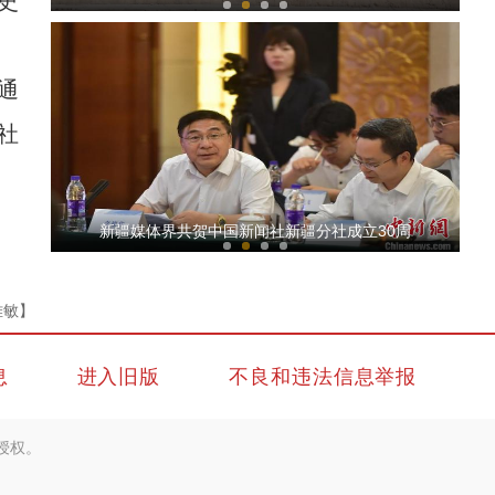
史
通
社
重大革命历史题材电影《天山之子张仲瀚》在
新疆媒体界共贺中国新闻社新疆分社成立30周
雅敏】
息
进入旧版
不良和违法信息举报
授权。
文克孝：《天山之子张仲瀚》把张仲瀚的精神