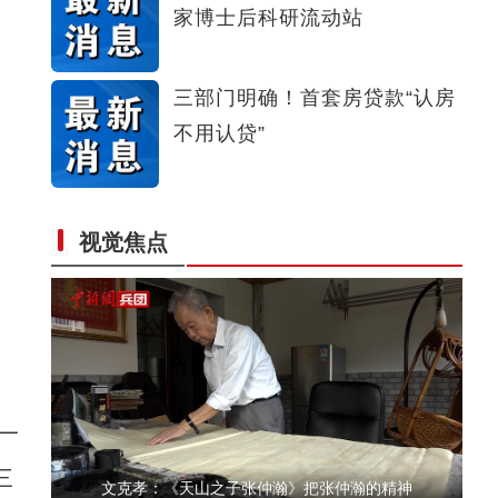
家博士后科研流动站
新疆图木舒克（东莞）文化旅游美食节“点燃
三部门明确！首套房贷款“认房
不用认贷”
视觉焦点
重大革命历史题材电影《天山之子张仲瀚》在
一
三
文克孝：《天山之子张仲瀚》把张仲瀚的精神