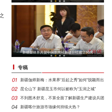
之
李书卷：300万兵团人热切希望拍摄有关张仲瀚
新疆媒体界共贺中国新闻社新疆分社成立30周
专稿
新疆伽师新梅：水果界“后起之秀”如何“脱颖而出
昆仑山下 新疆昆玉市何以被称为“玉润之城”
不到图木舒克，不算全面了解新疆生产建设兵团
新疆图木舒克（东莞）文化旅游美食节“点燃
新疆喀什旅游市场缘何持续火热？