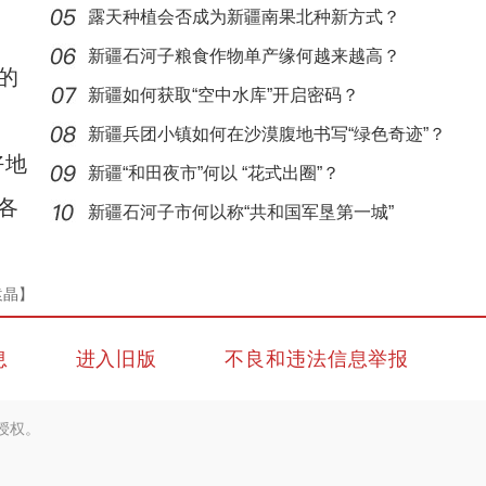
露天种植会否成为新疆南果北种新方式？
新疆石河子粮食作物单产缘何越来越高？
的
新疆如何获取“空中水库”开启密码？
新疆兵团小镇如何在沙漠腹地书写“绿色奇迹”？
好地
新疆“和田夜市”何以 “花式出圈”？
重大革命历史题材电影《天山之子张仲瀚》在
各
新疆石河子市何以称“共和国军垦第一城”
袁晶】
息
进入旧版
不良和违法信息举报
授权。