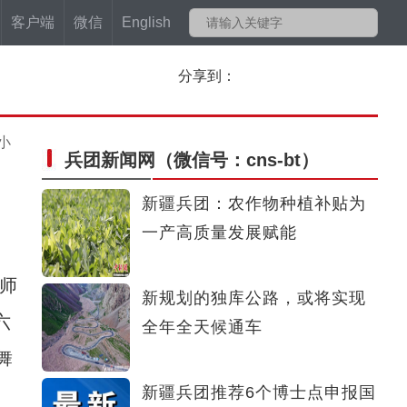
客户端
微信
English
分享到：
小
兵团新闻网
（微信号：cns-bt）
新疆兵团：农作物种植补贴为
一产高质量发展赋能
师
新规划的独库公路，或将实现
六
全年全天候通车
舞
新疆兵团推荐6个博士点申报国