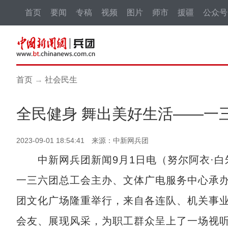
首页
要闻
专稿
视频
图片
师市
援疆
公众号
首页
→
社会民生
全民健身 舞出美好生活——一三
2023-09-01 18:54:41 来源：中新网兵团
中新网兵团新闻9月1日电（努尔阿衣·白
一三六团总工会主办、文体广电服务中心承办
团文化广场隆重举行，来自各连队、机关事业
会友、展现风采，为职工群众呈上了一场视