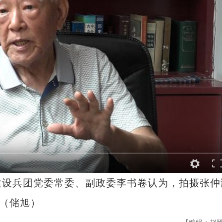
设兵团党委常委、副政委李书卷认为，拍摄张仲
。（储旭）