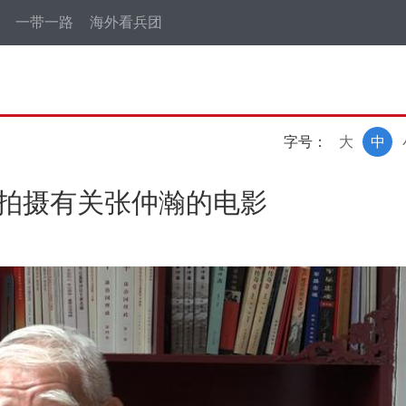
一带一路
海外看兵团
字号：
大
中
望拍摄有关张仲瀚的电影