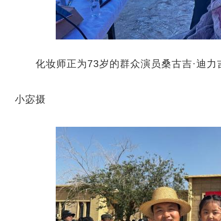
化妆师正为73岁的群众演员桑古吉·迪力
小宓摄