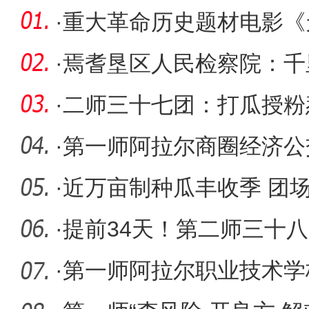
·
重大革命历史题材电影《
在新疆开
·
焉耆垦区人民检察院：千
情
·
二师三十七团：打瓜授粉
矛盾
·
第一师阿拉尔商圈经济公
·
近万亩制种瓜丰收季 团
·
提前34天！第二师三十
水隧洞及
·
第一师阿拉尔职业技术学