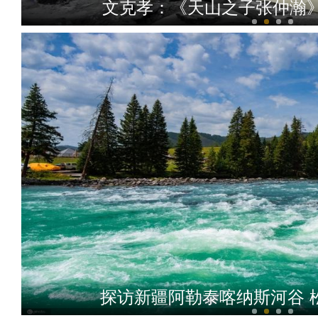
文克孝：《天山之子张仲瀚
李书卷：300万兵团人热切
探访新疆阿勒泰喀纳斯河谷 