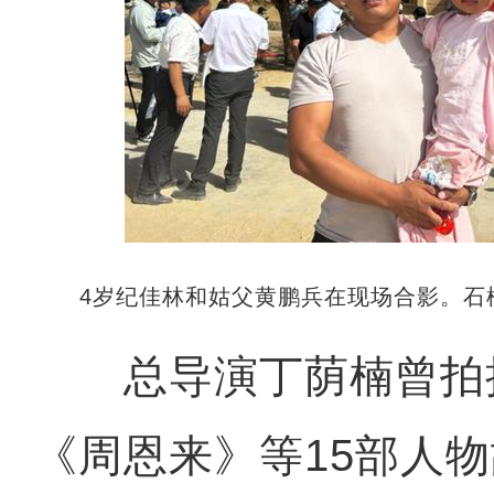
4岁纪佳林和姑父黄鹏兵在现场合影。石榴
总导演丁荫楠曾拍
《周恩来》等15部人物