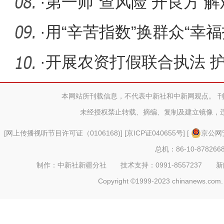
赋能教师
·
第一师“查风险 开良方 
困“服
·
用“辛苦指数”换群众“幸
·
开展农资打假联合执法 护
本网站所刊载信息，不代表中新社和中新网观点。 
未经授权禁止转载、摘编、复制及建立镜像，
[
网上传播视听节目许可证（0106168)
] [
京ICP证040655号
] [
京公网安
总机：86-10-878266
制作：中新社新疆分社 技术支持：0991-8557237 新闻热线：
Copyright ©1999-2023 chinanews.com. 