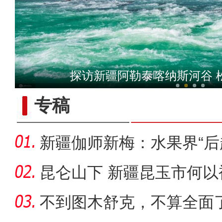
新疆图木舒克（东莞）文化
探访新疆阿勒泰喀纳斯河谷 
专稿
新疆伽师新梅：水果界“后
出
昆仑山下 新疆昆玉市何以
不到图木舒克，不算全面