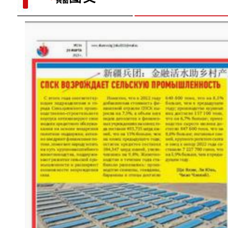
文克孝：《天山之子张仲瀚