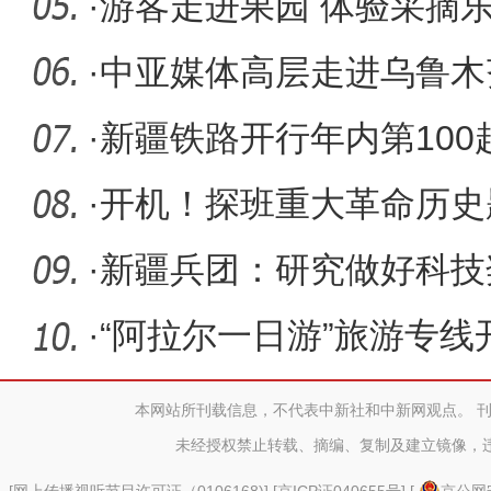
·
游客走进果园 体验采摘
·
中亚媒体高层走进乌鲁木
受中国国
·
新疆铁路开行年内第100
·
开机！探班重大革命历史
子张仲瀚
·
新疆兵团：研究做好科技
务等工作
·
“阿拉尔一日游”旅游专线
本网站所刊载信息，不代表中新社和中新网观点。 
未经授权禁止转载、摘编、复制及建立镜像，