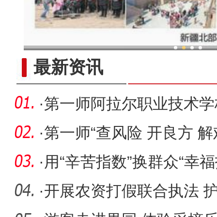
新疆兵团：金融活水助乡村产
最新资讯
·
第一师阿拉尔职业技术学
赋能教师
·
第一师“查风险 开良方 
困“服
·
用“辛苦指数”换群众“幸
·
开展农资打假联合执法 护