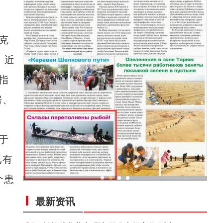
克
，近
指
房、
于
已有
个患
鱼满仓！新疆冰湖水库春捕开渔
最新资讯