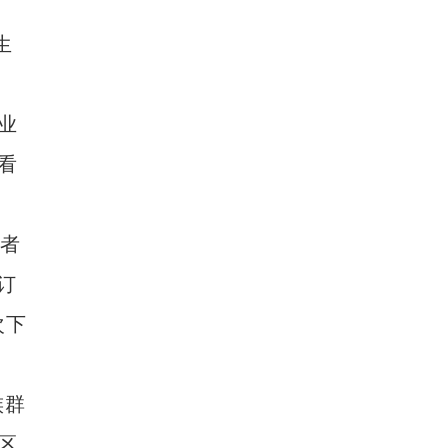
生
业
看
者
订
次下
族群
区