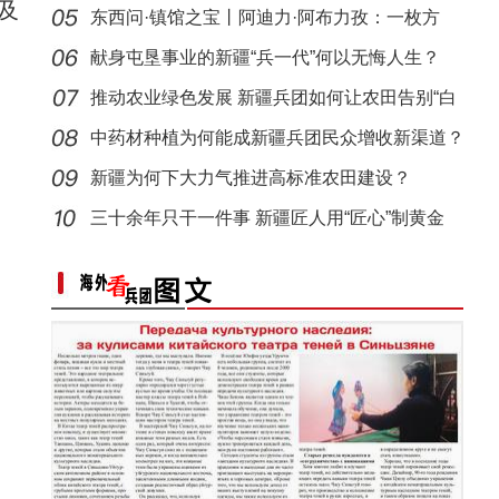
及
东西问·镇馆之宝丨阿迪力·阿布力孜：一枚方
印，
献身屯垦事业的新疆“兵一代”何以无悔人生？
推动农业绿色发展 新疆兵团如何让农田告别“白
色污
中药材种植为何能成新疆兵团民众增收新渠道？
新疆为何下大力气推进高标准农田建设？
当四大名著经典曲目邂逅新疆舞，会擦出怎样
三十余年只干一件事 新疆匠人用“匠心”制黄金