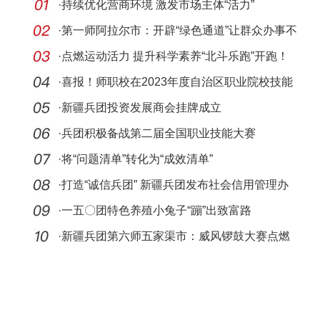
·
持续优化营商环境 激发市场主体“活力”
·
第一师阿拉尔市：开辟“绿色通道”让群众办事不
走
·
点燃运动活力 提升科学素养“北斗乐跑”开跑！
·
喜报！师职校在2023年度自治区职业院校技能
大赛暨
·
新疆兵团投资发展商会挂牌成立
·
兵团积极备战第二届全国职业技能大赛
·
将“问题清单”转化为“成效清单”
·
打造“诚信兵团” 新疆兵团发布社会信用管理办
法
·
一五〇团特色养殖小兔子“蹦”出致富路
·
新疆兵团第六师五家渠市：威风锣鼓大赛点燃
夏日激