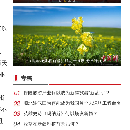
家以
、
【非遗之美】这些艺术品都很甜
（追着花儿看新疆）野花开满坡 芳草绿无垠
两天
非
专稿
探险旅游产业何以成为新疆旅游“新蓝海”？
浙
顺北油气田为何能成为我国首个以深地工程命名
带不
的项
英雄史诗《玛纳斯》何以焕发新颜？
阿克苏好地方·旅游篇——《天堂湖》
县
牧草在新疆种植前景几何？