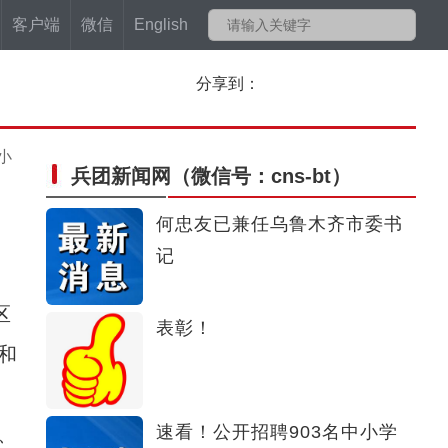
客户端
微信
English
分享到：
小
兵团新闻网
（微信号：cns-bt）
何忠友已兼任乌鲁木齐市委书
记
区
表彰！
和
速看！公开招聘903名中小学
、