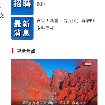
教师
。
阿克苏好地方·旅游篇——《天堂湖》
交
官宣！新疆（含兵团）新增5所
专科高校
视觉焦点
当四大名著经典曲目邂逅新疆舞，会擦出怎样
阿克苏好地方·旅游篇—《库车天山神秘大峡