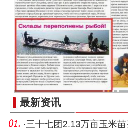
鱼满仓！新疆冰湖水库
最新资讯
·
三十七团2.13万亩玉米