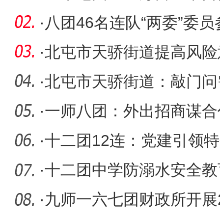
·
八团46名连队“两委”委
产业振
·
北屯市天骄街道提高风险
·
北屯市天骄街道：敲门问
具暖人心
·
一师八团：外出招商谋合
·
十二团12连：党建引领特
力乡村振
·
十二团中学防溺水安全教
全
·
九师一六七团财政所开展2