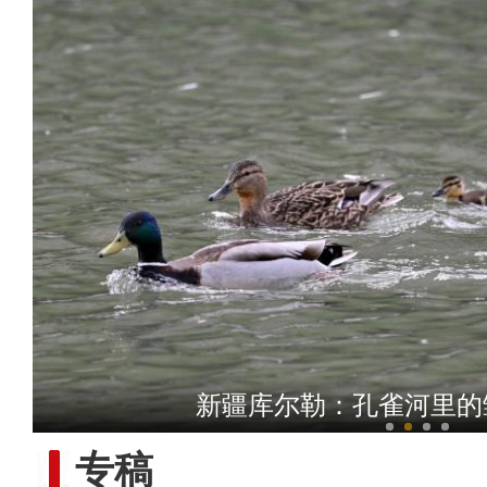
【非遗之美】纤维艺术毛皮画
新疆库尔勒：孔雀河里的
专稿