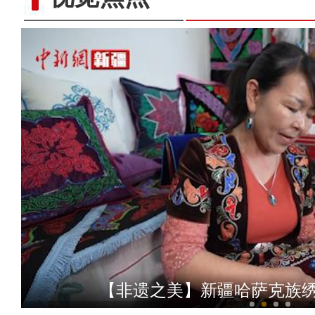
[非遗之美]刀尖上的工艺
【非遗之美】新疆哈萨克族绣