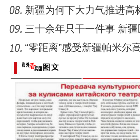
道？
新疆为何下大力气推进高
三十余年只干一件事 新疆
“零距离”感受新疆帕米尔
[非遗之美]刀尖上的工艺