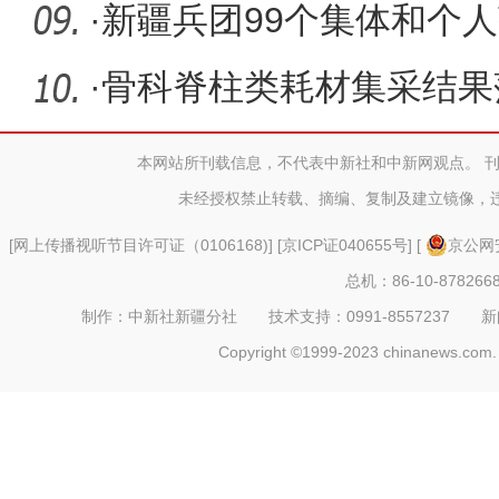
项资金自
·
新疆兵团99个集体和个
奖和工人
·
骨科脊柱类耗材集采结果
本网站所刊载信息，不代表中新社和中新网观点。 
未经授权禁止转载、摘编、复制及建立镜像，
[
网上传播视听节目许可证（0106168)
] [
京ICP证040655号
] [
京公网安
总机：86-10-878266
制作：中新社新疆分社 技术支持：0991-8557237 新闻热线：
Copyright ©1999-2023 chinanews.com. 