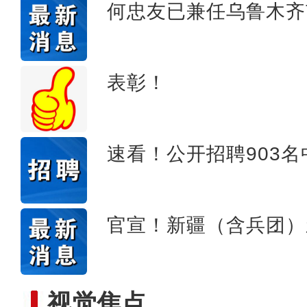
何忠友已兼任乌鲁木齐
【非遗之美】大巴
表彰！
速看！公开招聘903
官宣！新疆（含兵团）
视觉焦点