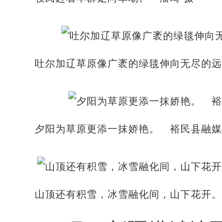
吐尔加辽草原像广袤的绿毯伸向无尽的远
夕阳为草原更添一抹娇艳。 裕民县融
山顶还有积雪，冰雪融化间，山下花开