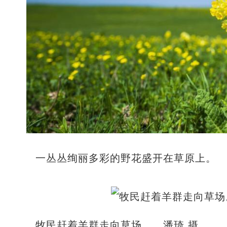
一丛丛绚丽多彩的野花盛开在草原上。
牧民赶着羊群走向草场。 潘琦 摄