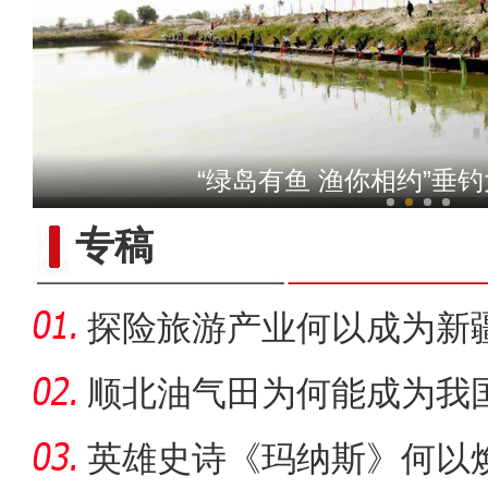
【非遗之美】新疆艺术家拓
“绿岛有鱼 渔你相约”垂
专稿
探险旅游产业何以成为新疆
顺北油气田为何能成为我
名的项
英雄史诗《玛纳斯》何以