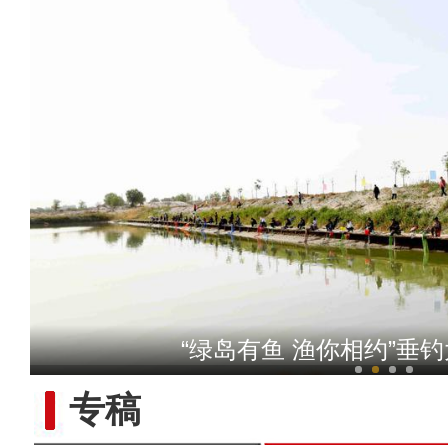
【非遗之美】新疆艺术家拓
“绿岛有鱼 渔你相约”垂
专稿