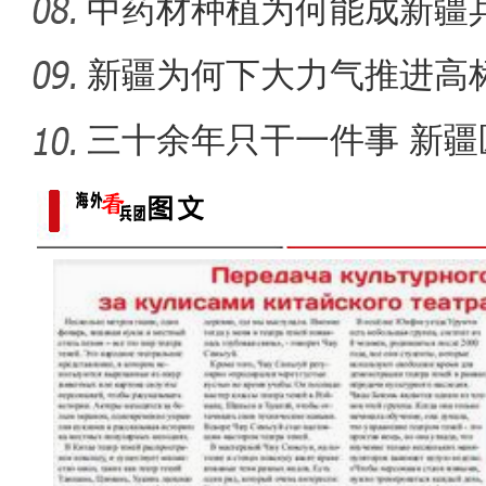
别“白色污
中药材种植为何能成新疆
道？
新疆为何下大力气推进高
三十余年只干一件事 新疆
【非遗之美】这些艺