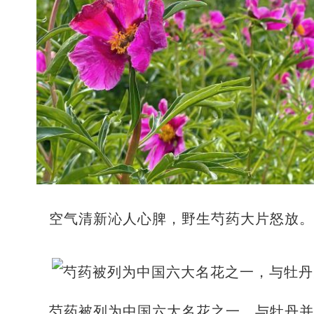
空气清新沁人心脾，野生芍药大片怒放。
芍药被列为中国六大名花之一，与牡丹并称