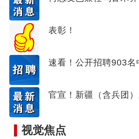
【非遗之美】刀尖上的工艺
表彰！
速看！公开招聘903
官宣！新疆（含兵团）
视觉焦点
【非遗之美】这些艺