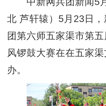
中新网兵团新闻5月
北 芦轩辕）5月23日
团第六师五家渠市第五
风锣鼓大赛在在五家渠
办。