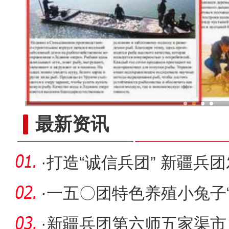
鱼满仓！新疆冰湖水库
最新资讯
·
打造“诚信兵团” 新疆兵
办法
·
一五〇团特色养殖小兔子“
·
新疆兵团第六师五家渠市