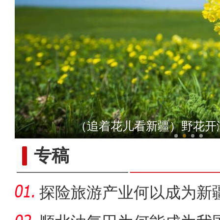
【非遗之美】这些艺
（追着花儿看新疆）野花开
专稿
探险旅游产业何以成为新疆