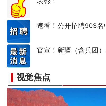
表彰！
速看！公开招聘903
官宣！新疆（含兵团）
视觉焦点
当四大名著经典曲目邂逅新