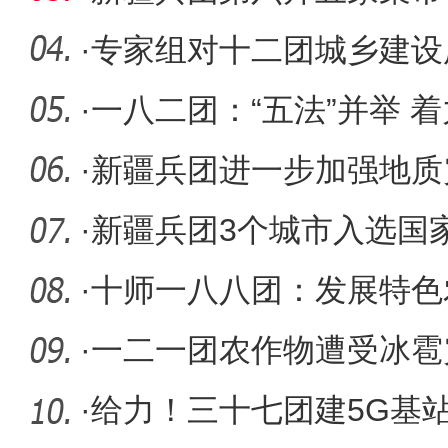
燃夏日激
·
专家组对十二团城乡建设
土地复垦
·
一八二团：“五法”并举 
·
新疆兵团进一步加强地质
灾害隐患
·
新疆兵团3个城市入选国
城市创建
·
十师一八八团：发展特色
·
一二一团农作物遭受冰雹
·
给力！三十七团建5G基