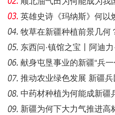
顺北油气田为何能成为我
名的项
英雄史诗《玛纳斯》何以
牧草在新疆种植前景几何
东西问·镇馆之宝丨阿迪力
阿克苏好地方·旅游篇—
印，
献身屯垦事业的新疆“兵一
推动农业绿色发展 新疆
别“白色污
中药材种植为何能成新疆
道？
新疆为何下大力气推进高