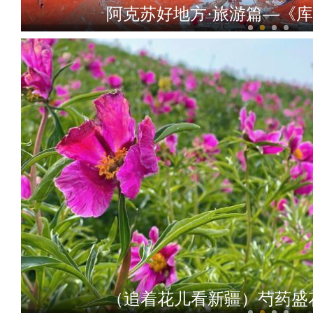
阿克苏好地方·旅游篇—《
【非遗之美】这些艺
（追着花儿看新疆）芍药盛