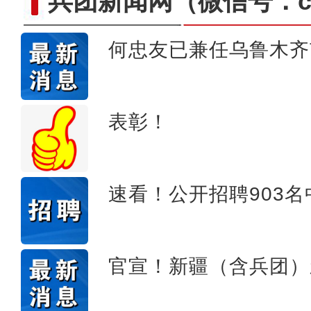
兵团新闻网
（微信号：cn
何忠友已兼任乌鲁木齐
阿克苏好地方·旅游篇—
表彰！
速看！公开招聘903
官宣！新疆（含兵团）