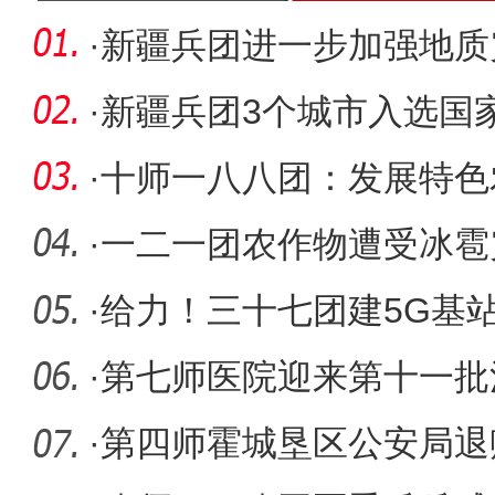
·
新疆兵团进一步加强地质
灾害隐患
·
新疆兵团3个城市入选国
城市创建
·
十师一八八团：发展特色
·
一二一团农作物遭受冰雹
·
给力！三十七团建5G基
盖
·
第七师医院迎来第十一批
·
第四师霍城垦区公安局退赃