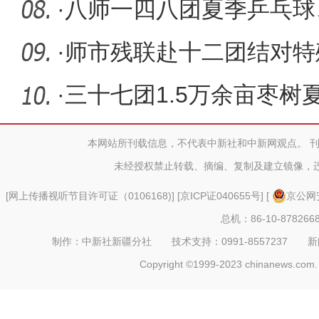
返还电信
·
八师一四八团夏季乒乓球
开赛
·
师市残联赴十二团结对特
开展走访
·
三十七团1.5万余亩枣树
本网站所刊载信息，不代表中新社和中新网观点。 
未经授权禁止转载、摘编、复制及建立镜像，
[
网上传播视听节目许可证（0106168)
] [
京ICP证040655号
] [
京公网安
总机：86-10-878266
制作：中新社新疆分社 技术支持：0991-8557237 新闻热线：
Copyright ©1999-2023 chinanews.com. 