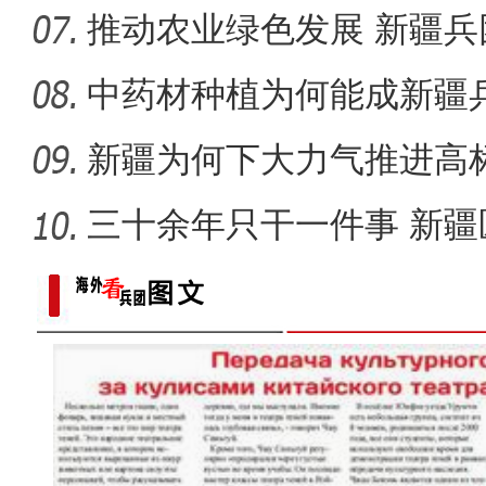
推动农业绿色发展 新疆
别“白色污
中药材种植为何能成新疆
道？
新疆为何下大力气推进高
三十余年只干一件事 新疆
当四大名著经典曲目邂逅新