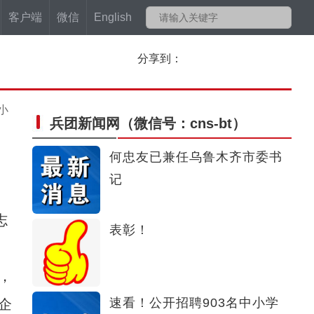
客户端
微信
English
分享到：
小
兵团新闻网
（微信号：cns-bt）
何忠友已兼任乌鲁木齐市委书
记
志
表彰！
，
速看！公开招聘903名中小学
企