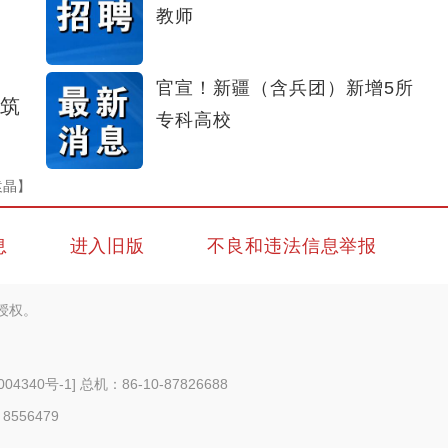
教师
官宣！新疆（含兵团）新增5所
筑
专科高校
袁晶】
息
进入旧版
不良和违法信息举报
授权。
004340号-1
] 总机：86-10-87826688
 8556479