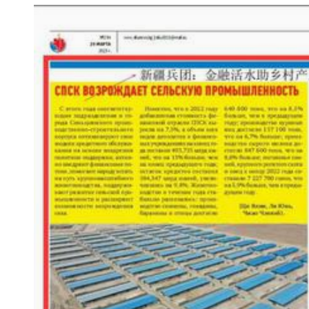
实拍新疆南部“稻蟹共生”示