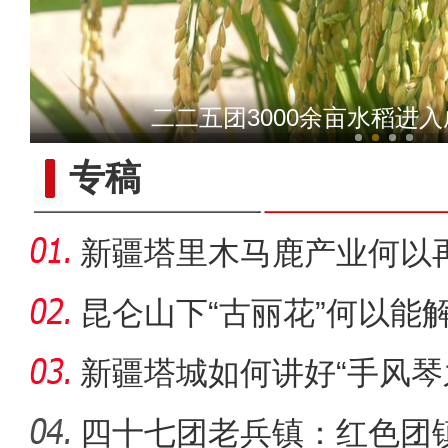
新疆昆玉市3000余亩
二二五团3000余亩水稻进
专稿
新疆塔里木马鹿产业何以
昆仑山下“古丽花”何以能
新疆塔城如何讲好“手风琴
四十七团老兵镇：红色团