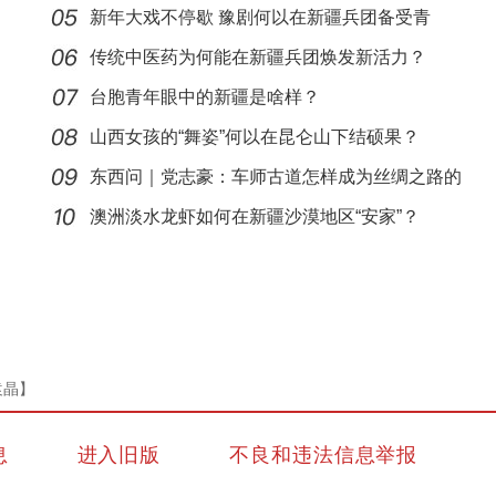
新年大戏不停歇 豫剧何以在新疆兵团备受青
睐？
传统中医药为何能在新疆兵团焕发新活力？
台胞青年眼中的新疆是啥样？
山西女孩的“舞姿”何以在昆仑山下结硕果？
东西问｜党志豪：车师古道怎样成为丝绸之路的
春风催新绿 养护正当时
要道
澳洲淡水龙虾如何在新疆沙漠地区“安家”？
袁晶】
息
进入旧版
不良和违法信息举报