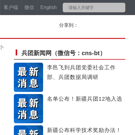
客户端
微信
English
分享到：
小
兵团新闻网
（微信号：cns-bt）
李邑飞到兵团党委社会工作
部、兵团数据局调研
名单公布！新疆兵团12地入选
新疆公布科学技术奖励办法！