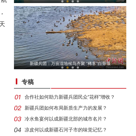
，
天
新疆阿拉尔市：良好生态吸引成群白天鹅栖息
新疆兵团：万亩湿地候鸟齐聚 “稀客”白骨顶
专稿
合作社如何助力新疆兵团民众“花样”增收？
新疆兵团如何布局新质生产力的发展？
冷水鱼宴何以成新疆北部的城市名片？
全力开展公正检验 助力棉花质量提升
凉皮何以成新疆石河子市的味觉记忆？