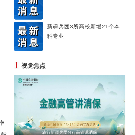
全力开展公正检验 助力棉花质量提升
新疆兵团3所高校新增21个本
科专业
视觉焦点
春风催新绿 养护正当时
作
农行新疆兵团分行高管说消保
中航