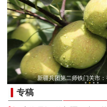
新疆青河：再现国家一级
新疆兵团第二师铁门关市：
专稿