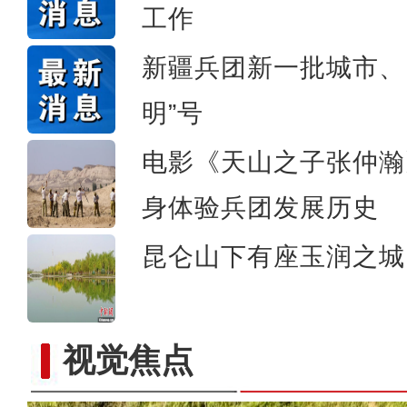
工作
张清闯：我相信这部影片
新疆兵团新一批城市、
明”号
电影《天山之子张仲瀚
身体验兵团发展历史
昆仑山下有座玉润之城
视觉焦点
新疆青河：蒙新河狸深夜“逛