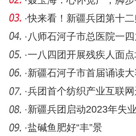
文旅高质
·
聂玉海：心怀宽广，脚步
·
快来看！新疆兵团第十二
丰收
·
八师石河子市总医院一四
甲等医院
·
一八四团开展残疾人面点
·
新疆石河子市首届诵读大
市民政局
·
兵团首个纺织产业互联网
·
新疆兵团启动2023年失
·
盐碱鱼肥好“丰”景