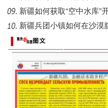
新疆如何获取“空中水库”
新疆兵团小镇如何在沙漠
迹”？
新疆青河：蒙新河狸深夜“逛