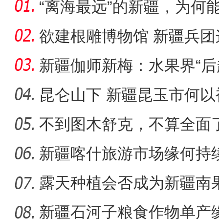
“离海最远”的新疆，为何能
欲建根雕博物馆 新疆兵
朽木？
新疆伽师新梅：水果界“后
出
昆仑山下 新疆昆玉市何以
不到图木舒克，不算全面
张清闯：我相信这部影片
团
新疆喀什旅游市场缘何持
露天种植会否成为新疆南
新疆石河子粮食作物单产