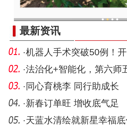
现代科技提升新疆兵团葡
最新资讯
·
机器人手术突破50例！开
代
·
法治化+智能化，第六师
作“双轮驱动
·
同心育桃李 同行助成长
·
新春订单旺 增收底气足
·
天蓝水清绘就新星幸福底