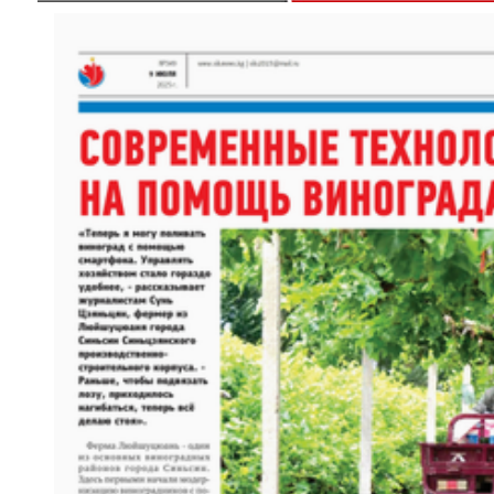
歌声飘过盖孜