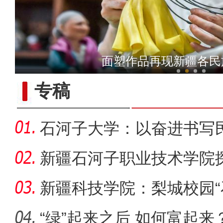
新疆铁门关：迎数千只灰鹤越
面塑作品再现新疆各民
专稿
石河子大学：以奋进书写
新疆石河子职业技术学院
同体意
新疆科技学院：梨城校园“
绘“同心
“绿”起来之后 如何富起来