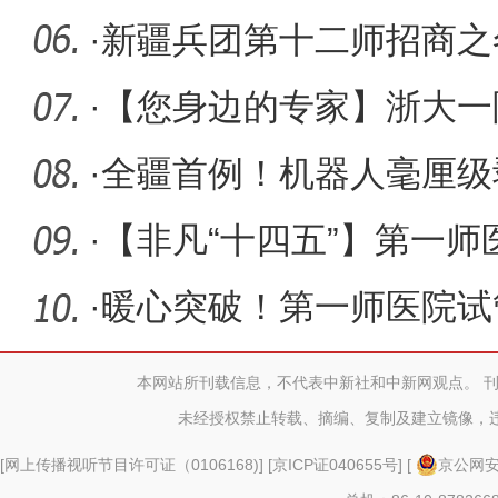
·
新疆兵团第十二师招商之
单 赋能高
·
【您身边的专家】浙大一
医师：林
·
全疆首例！机器人毫厘级
·
【非凡“十四五”】第一师
向
·
暖心突破！第一师医院试
本网站所刊载信息，不代表中新社和中新网观点。 
未经授权禁止转载、摘编、复制及建立镜像，
[
网上传播视听节目许可证（0106168)
] [
京ICP证040655号
] [
京公网安备