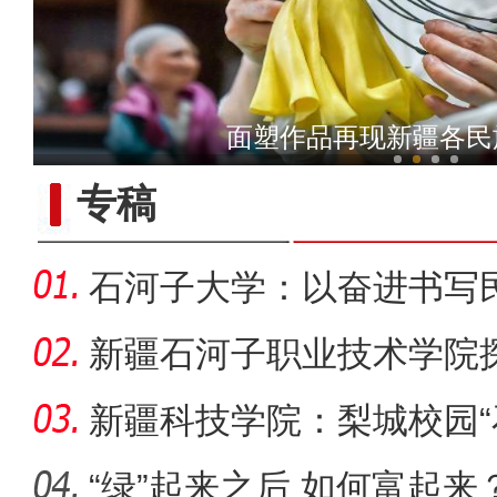
新疆4000亩沙漠盐
丹霞山峦裹残雪 金黄肌理
专稿
石河子大学：以奋进书写
新疆石河子职业技术学院
同体意
新疆科技学院：梨城校园“
绘“同心
“绿”起来之后 如何富起来