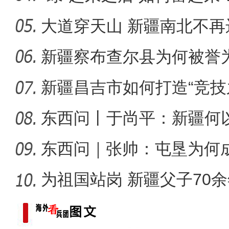
大道穿天山 新疆南北不再
歌声飘过盖孜
新疆察布查尔县为何被誉为
新疆昌吉市如何打造“竞技
东西问丨于尚平：新疆何
局？
东西问｜张帅：屯垦为何
千年良
为祖国站岗 新疆父子70