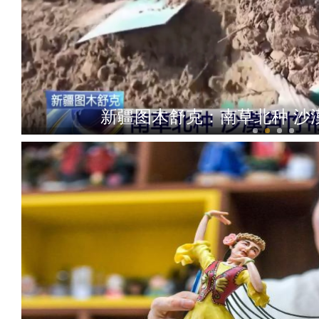
新疆铁门关：迎数千只灰鹤越