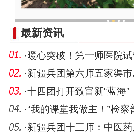
新疆兵团：“两吨粮田”示
最新资讯
·
暖心突破！第一师医院试
·
新疆兵团第六师五家渠市
民答卷
·
十四团打开致富新“蓝海”
·
“我的课堂我做主！”检察
·
新疆兵团十三师：中医药