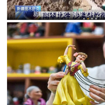
新疆图木舒克：南草北种 沙