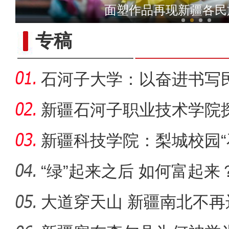
新疆铁门关：迎数千只灰鹤越
面塑作品再现新疆各民
专稿
石河子大学：以奋进书写
新疆石河子职业技术学院
同体意
新疆科技学院：梨城校园“
绘“同心
“绿”起来之后 如何富起来
大道穿天山 新疆南北不再
新疆4000亩沙漠盐