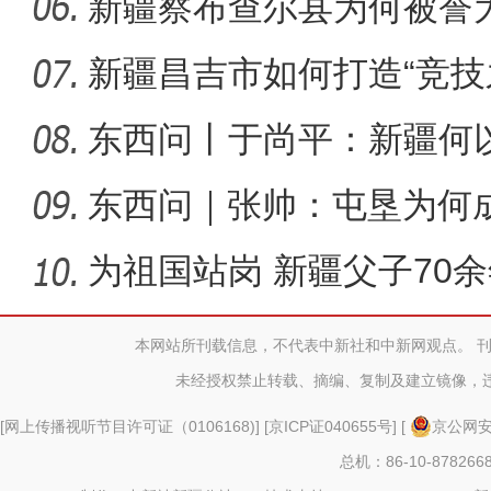
新疆察布查尔县为何被誉为
新疆昌吉市如何打造“竞技
东西问丨于尚平：新疆何
局？
东西问｜张帅：屯垦为何
千年良
为祖国站岗 新疆父子70
本网站所刊载信息，不代表中新社和中新网观点。 
未经授权禁止转载、摘编、复制及建立镜像，
歌声飘过盖孜
[
网上传播视听节目许可证（0106168)
] [
京ICP证040655号
] [
京公网安备
总机：86-10-878266