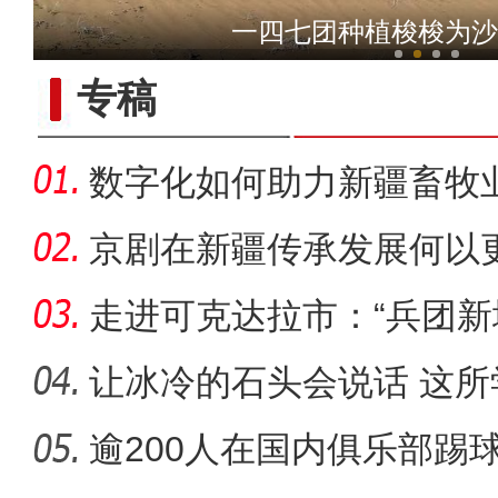
新疆昭苏：玉湖春雪
一四七团种植梭梭为沙
专稿
数字化如何助力新疆畜牧
京剧在新疆传承发展何以更
走进可克达拉市：“兵团新
起”？
让冰冷的石头会说话 这
成特色名
逾200人在国内俱乐部踢
实拍新疆乌孙山云