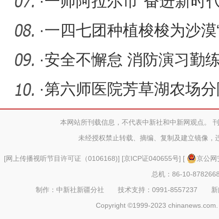
·
一师阿拉尔市“奋进新时代
足球联
·
一四七团种植梭梭为沙漠“
·
安全不懈怠 消防演习勤
民检察院
·
第六师医院芳草湖农场分
传活动
本网站所刊载信息，不代表中新社和中新网观点。 
未经授权禁止转载、摘编、复制及建立镜像，
[
网上传播视听节目许可证（0106168)
] [
京ICP证040655号
] [
京公网安
总机：86-10-878266
制作：中新社新疆分社 技术支持：0991-8557237 新闻热线：
Copyright ©1999-2023 chinanews.com. 