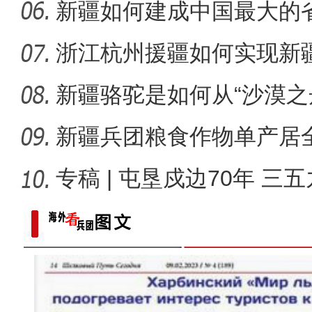
人才济
新疆如何建成中国最大的
浙江杭州援疆如何实现新
门口创
新疆骆驼是如何从“沙漠之
舟”的
新疆兵团粮食作物单产居全
哪些
专稿 | 屯垦戍边70年 三
海播
新疆莎车县2023年重点