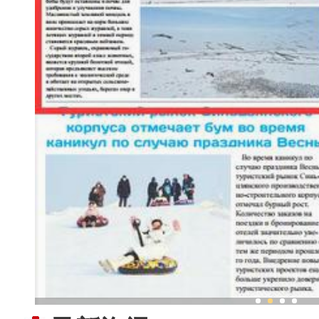
新疆兵团：冬日农田近万只