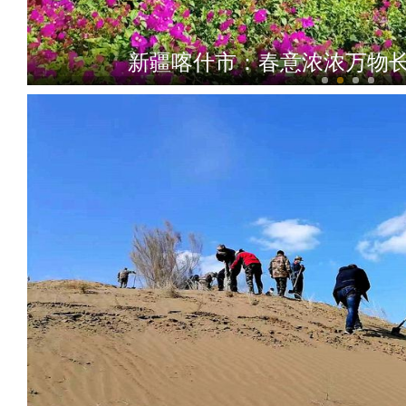
新疆喀什市：春意浓浓万物长