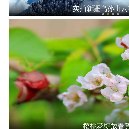
实拍新疆乌孙山云
法治微课堂 | 
樱桃花绽放春