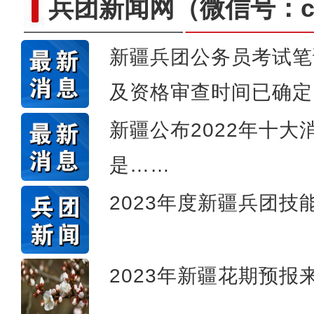
兵团新闻网
（微信号：cn
新疆兵团公务员考试笔
新疆生产建设兵团基层连长
及资格审查时间已确定
新疆公布2022年十
是……
2023年度新疆兵团
2023年新疆花期预报