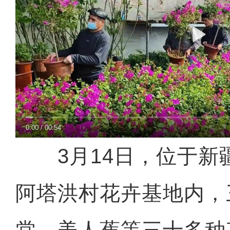
0:00
/
00:54
3月14日，位于新
阿塔洪村花卉基地内，