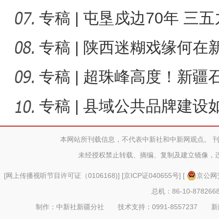
哪些
专稿 | 屯垦戍边70年 三
海播
专稿 | 陕西迷糊戏缘何
专稿 | 超珠峰高度！新
深度？
专稿 | 县域公共品牌建
兴？
本网站所刊载信息，不代表中新社和中新网观点。 
未经授权禁止转载、摘编、复制及建立镜像，
新疆昭苏：玉湖春雪
[
网上传播视听节目许可证（0106168)
] [
京ICP证040655号
] [
京公网安
总机：86-10-878266
制作：中新社新疆分社 技术支持：0991-8557237 新闻热线：